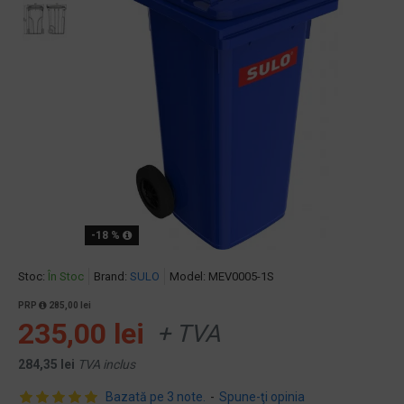
-18 %
Stoc:
În Stoc
Brand:
SULO
Model:
MEV0005-1S
PRP
285,00 lei
235,00 lei
+ TVA
284,35 lei
TVA inclus
Bazată pe 3 note.
-
Spune-ţi opinia