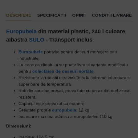
DESCRIERE
SPECIFICATII
OPINII
CONDITII LIVRARE
Europubela
din material plastic, 240 l culoare
albastra
SULO
- Transport inclus
Europubele
potrivite pentru deseuri menajere sau
industriale.
La cererea clientului se poate livra si varianta modificata
pentru
colectarea de deseuri sortate
.
Rezistente la radiatii ultraviolete si la extreme inferioare si
superioare de temperatura.
Roti din cauciuc presat, prevazute cu un ax din otel zincat
rezistent.
Capacul este prevazut cu manere.
Greutate proprie
europubela
: 12 kg
Incarcare maxima admisa a europubelei: 110 kg
Dimensiuni:
Inaltime: 104.5 cm