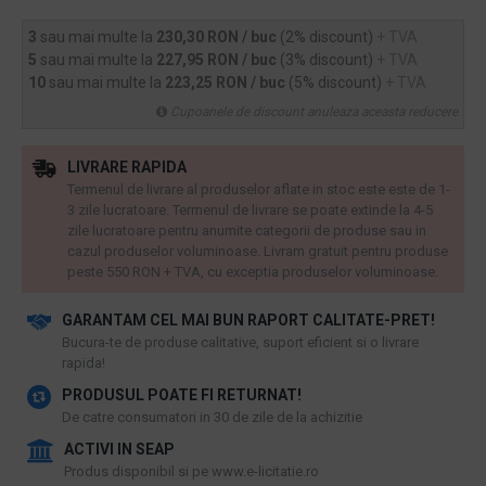
3
sau mai multe la
230,30 RON / buc
(2% discount)
+ TVA
5
sau mai multe la
227,95 RON / buc
(3% discount)
+ TVA
10
sau mai multe la
223,25 RON / buc
(5% discount)
+ TVA
Cupoanele de discount anuleaza aceasta reducere
LIVRARE RAPIDA
Termenul de livrare al produselor aflate in stoc este este de 1-
3 zile lucratoare. Termenul de livrare se poate extinde la 4-5
zile lucratoare pentru anumite categorii de produse sau in
cazul produselor voluminoase. Livram gratuit pentru produse
peste 550 RON + TVA, cu exceptia produselor voluminoase.
GARANTAM CEL MAI BUN RAPORT CALITATE-PRET!
​Bucura-te de produse calitative, suport eficient si o livrare
rapida!
PRODUSUL POATE FI RETURNAT!
De catre consumatori in 30 de zile de la achizitie
ACTIVI IN SEAP
Produs disponibil si pe www.e-licitatie.ro