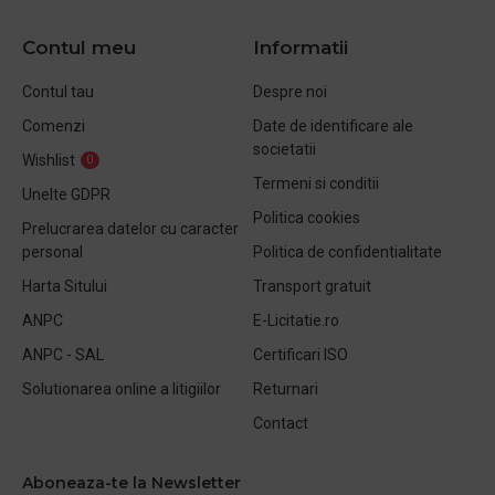
Contul meu
Informatii
Contul tau
Despre noi
Comenzi
Date de identificare ale
societatii
Wishlist
0
Termeni si conditii
Unelte GDPR
Politica cookies
Prelucrarea datelor cu caracter
personal
Politica de confidentialitate
Harta Sitului
Transport gratuit
ANPC
E-Licitatie.ro
ANPC - SAL
Certificari ISO
Solutionarea online a litigiilor
Returnari
Contact
Aboneaza-te la Newsletter