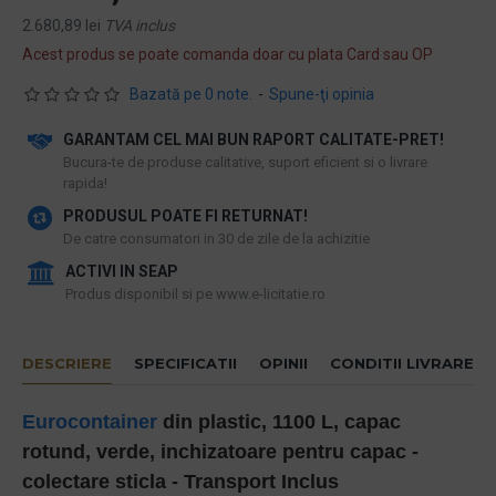
2.680,89 lei
TVA inclus
Acest produs se poate comanda doar cu plata Card sau OP
Bazată pe 0 note.
-
Spune-ţi opinia
GARANTAM CEL MAI BUN RAPORT CALITATE-PRET!
​Bucura-te de produse calitative, suport eficient si o livrare
rapida!
PRODUSUL POATE FI RETURNAT!
De catre consumatori in 30 de zile de la achizitie
ACTIVI IN SEAP
Produs disponibil si pe www.e-licitatie.ro
DESCRIERE
SPECIFICATII
OPINII
CONDITII LIVRARE
Eurocontainer
din plastic, 1100 L, capac
rotund, verde, inchizatoare pentru capac -
colectare sticla - Transport Inclus