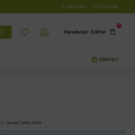
Contul tau
Comanda
0
0 produs(e) - 0,00 lei
CONTACT
AS
Model:
SANELK004