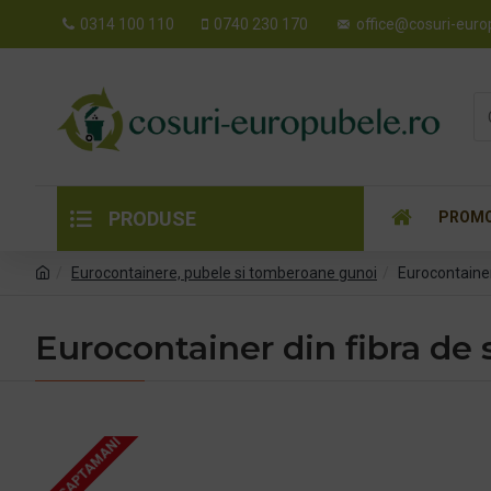
0314 100 110
0740 230 170
office@cosuri-euro
PRODUSE
PROMO
Eurocontainere, pubele si tomberoane gunoi
Eurocontainer 
Eurocontainer din fibra de s
4 - 5 SAPTAMANI