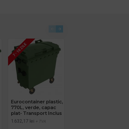
7 - 10 ZILE
7 - 10 ZILE
Eurocontainer plastic,
Eurocontainer plastic,
770L, verde, capac
660L, verde, capac
plat- Transport Inclus
plat, Europlast -
Transport Inclus
1.632,17 lei
+ TVA
1.574,00 lei
+ TVA