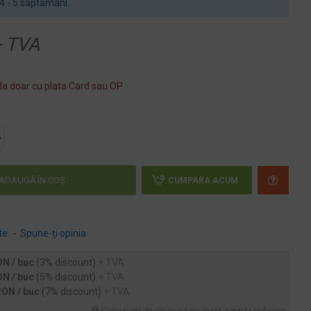
n 4 - 5 saptamani.
 TVA
a doar cu plata Card sau OP
ADAUGĂ ÎN COŞ
CUMPARA ACUM
te.
-
Spune-ţi opinia
ON / buc
(3% discount)
+ TVA
ON / buc
(5% discount)
+ TVA
RON / buc
(7% discount)
+ TVA
Cupoanele de discount anuleaza aceasta reducere