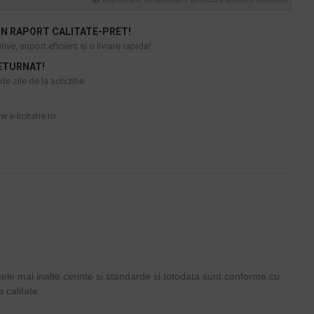
N RAPORT CALITATE-PRET!
ive, suport eficient si o livrare rapida!
ETURNAT!
e zile de la achizitie
.e-licitatie.ro
 cele mai inalte cerinte si standarde si totodata sunt conforme cu
 calitate.