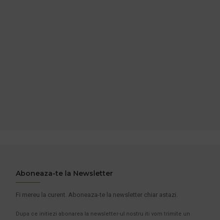
1.278,00 lei
+ TVA
2.474,45 lei
TVA inclus
1.546,38 lei
TVA inclus
ADAUGĂ ÎN COŞ
ADAUGĂ ÎN COŞ
Cumpara acum
Cumpara acum
Intreaba despre produs
Intreaba despre produs
Aboneaza-te la Newsletter
Fi mereu la curent. Aboneaza-te la newsletter chiar astazi.
Dupa ce initiezi abonarea la newsletter-ul nostru iti vom trimite un