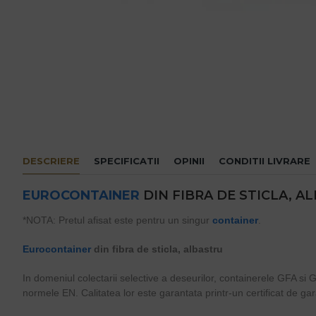
DESCRIERE
SPECIFICATII
OPINII
CONDITII LIVRARE
EUROCONTAINER
DIN FIBRA DE STICLA, A
*NOTA: Pretul afisat este pentru un singur
container
.
Eurocontainer
din fibra de sticla, albastru
In domeniul colectarii selective a deseurilor, containerele GFA si 
normele EN. Calitatea lor este garantata printr-un certificat de gara