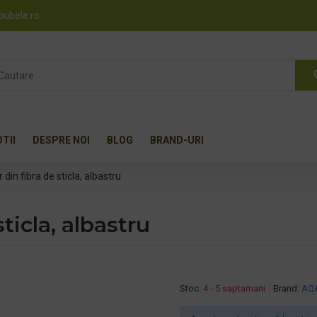
pubele.ro
TII
DESPRE NOI
BLOG
BRAND-URI
din fibra de sticla, albastru
ticla, albastru
Stoc:
4 - 5 saptamani
Brand:
AQ