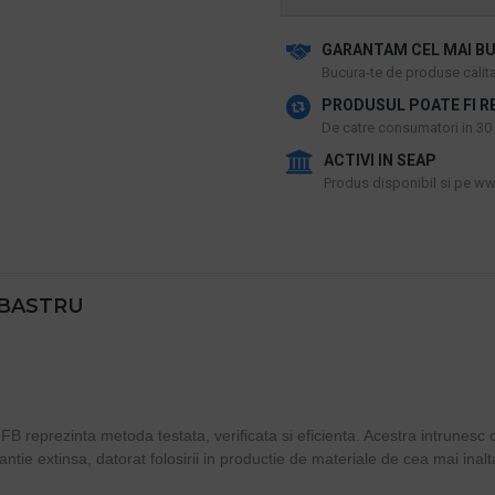
GARANTAM CEL MAI BU
​Bucura-te de produse calitat
PRODUSUL POATE FI R
De catre consumatori in 30 d
ACTIVI IN SEAP
Produs disponibil si pe www
LBASTRU
GFB reprezinta metoda testata, verificata si eficienta. Acestra intrunesc
ntie extinsa, datorat folosirii in productie de materiale de cea mai inalta