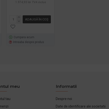
1.974,93 lei
TVA inclus
1.904,54 lei
TVA inclus
ADAUGĂ ÎN COŞ
ADAUGĂ ÎN COŞ
Cumpara acum
Cumpara acum
Intreaba despre produs
Intreaba despre produs
ntul meu
Informatii
tul tau
Despre noi
menzi
Date de identificare ale societatii