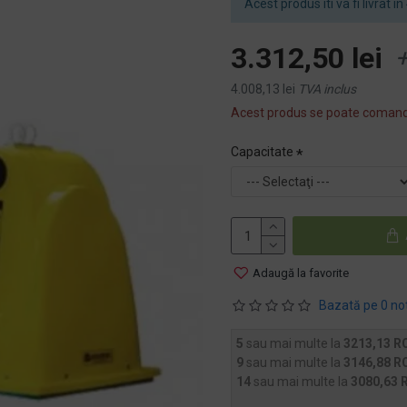
Acest produs iti va fi livrat i
3.312,50 lei
+
4.008,13 lei
TVA inclus
Acest produs se poate comand
Capacitate
Adaugă la favorite
Bazată pe 0 no
5
sau mai multe la
3213,13 R
9
sau mai multe la
3146,88 R
14
sau mai multe la
3080,63 