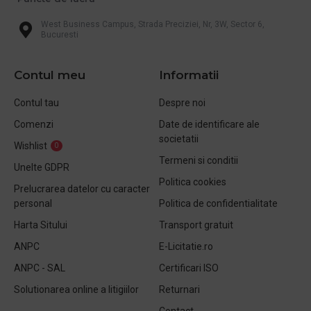
West Business Campus, Strada Preciziei, Nr, 3W, Sector 6,
Bucuresti
Contul meu
Informatii
Contul tau
Despre noi
Comenzi
Date de identificare ale
societatii
Wishlist
0
Termeni si conditii
Unelte GDPR
Politica cookies
Prelucrarea datelor cu caracter
personal
Politica de confidentialitate
Harta Sitului
Transport gratuit
ANPC
E-Licitatie.ro
ANPC - SAL
Certificari ISO
Solutionarea online a litigiilor
Returnari
Contact