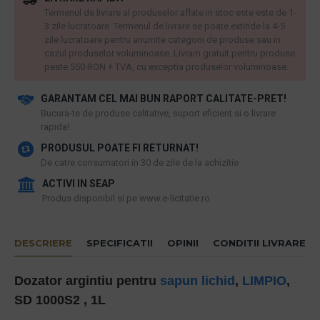
Termenul de livrare al produselor aflate in stoc este este de 1-
3 zile lucratoare. Termenul de livrare se poate extinde la 4-5
zile lucratoare pentru anumite categorii de produse sau in
cazul produselor voluminoase. Livram gratuit pentru produse
peste 550 RON + TVA, cu exceptia produselor voluminoase.
GARANTAM CEL MAI BUN RAPORT CALITATE-PRET!
​Bucura-te de produse calitative, suport eficient si o livrare
rapida!
PRODUSUL POATE FI RETURNAT!
De catre consumatori in 30 de zile de la achizitie
ACTIVI IN SEAP
Produs disponibil si pe www.e-licitatie.ro
DESCRIERE
SPECIFICATII
OPINII
CONDITII LIVRARE
Dozator argintiu pentru
sapun lichid
,
LIMPIO
,
SD 1000S2 , 1L