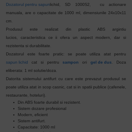
Dozatorul pentru sapun
lichid, SD 1000S2,
cu actionare
manuala,
are o capacitate de 1000 ml
, dimensiunile 24x10x11
cm.
Produsul este realizat din plastic ABS argintiu
lucios, caracteristica ce ii ofera un aspect modern, dar si
rezistenta si durabilitate.
Dozatorul este foarte pratic: se poate utiliza atat pentru
sapun lichid
cat si pentru
sampon
ori
gel de dus
. Doza
eliberata:
1 ml solutie/doza.
Datorita sistemului antifurt cu care este prevazut produsul se
poate utiliza atat in scop casnic, cat si in spatii publice (cafenele,
restaurante, hoteluri).
Din ABS foarte durabil si rezistent.
Sistem dozare profesional
Modern, eficient
Sistem antifurt.
Capacitate: 1000 ml