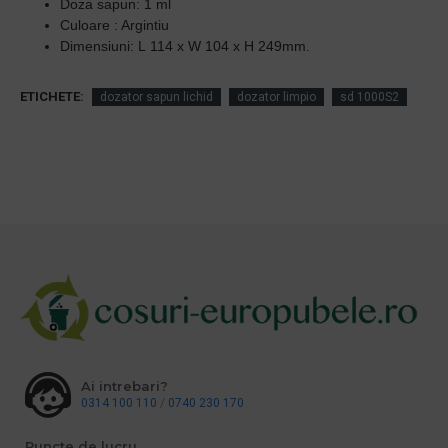
Doza sapun: 1 ml
Culoare : Argintiu
Dimensiuni: L
114
x W
104
x H
249mm.
ETICHETE:
dozator sapun lichid
dozator limpio
sd 1000S2
Ai intrebari?
0314 100 110
/
0740 230 170
Puncte de lucru