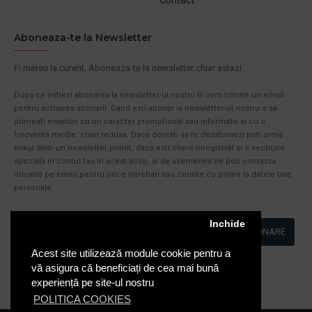
Aboneaza-te la Newsletter
Fi mereu la curent. Aboneaza-te la newsletter chiar astazi.
Dupa ce initiezi abonarea la newsletter-ul nostru iti vom trimite un email
pentru activarea abonarii. Cand esti abonat la newsletter-ul nostru o sa
primesti emailuri cu un caracter promotional sau informativ si cu o
frecventa medie, chiar redusa. Daca doresti sa te dezabonezi poti urma
linkul dintr-un newsletter primit, daca esti client inregistrat ai o sectiune
speciala in contul tau in acest scop, si de asemenea ne poti contacta
oricand pe email pentru orice intrebari sau cerinte cu privire la datele tale
personale.
Inchide
ABONARE
Acest site utilizează module cookie pentru a
Am citit şi sunt de acord cu
Politica de Confidentialitate
vă asigura că beneficiați de cea mai bună
experiență pe site-ul nostru
POLITICA COOKIES