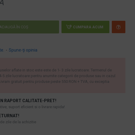
A
ADAUGĂ ÎN COŞ
CUMPARA ACUM
te.
-
Spune-ţi opinia
uselor aflate in stoc este este de 1- 3 zile lucratoare. Termenul de
 4-5 zile lucratoare pentru anumite categorii de produse sau in cazul
ivram gratuit pentru produse peste 550 RON + TVA, cu exceptia
N RAPORT CALITATE-PRET!
ive, suport eficient si o livrare rapida!
ETURNAT!
e zile de la achizitie