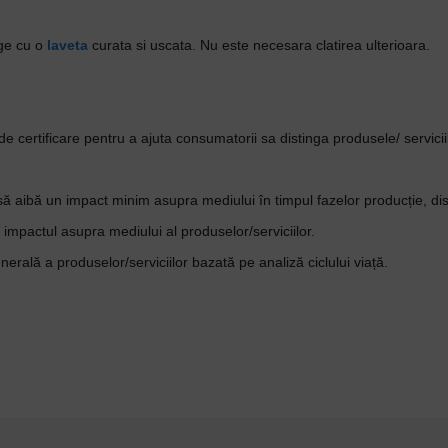
rge cu o
laveta
curata si uscata. Nu este necesara clatirea ulterioara.
ertificare pentru a ajuta consumatorii sa distinga produsele/ servicii
să aibă un impact minim asupra mediului în timpul fazelor producție, distr
 impactul asupra mediului al produselor/serviciilor.
ală a produselor/serviciilor bazată pe analiză ciclului viață.