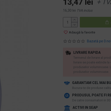
13,47 lei
+ TV
16,30 lei
TVA inclus
Adaugă la favorite
Bazată pe 0 no
LIVRARE RAPIDA
Termenul de livrare al prod
livrare se poate extinde la
produselor voluminoase. L
produselor voluminoase.
GARANTAM CEL MAI BU
​Bucura-te de produse calitat
PRODUSUL POATE FI R
De catre consumatori in 30 d
ACTIVI IN SEAP