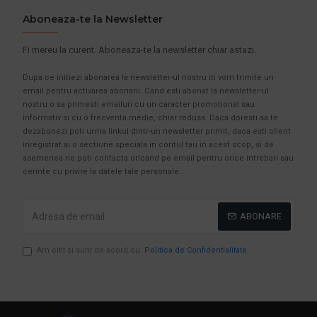
Aboneaza-te la Newsletter
Fi mereu la curent. Aboneaza-te la newsletter chiar astazi.
Dupa ce initiezi abonarea la newsletter-ul nostru iti vom trimite un
email pentru activarea abonarii. Cand esti abonat la newsletter-ul
nostru o sa primesti emailuri cu un caracter promotional sau
informativ si cu o frecventa medie, chiar redusa. Daca doresti sa te
dezabonezi poti urma linkul dintr-un newsletter primit, daca esti client
inregistrat ai o sectiune speciala in contul tau in acest scop, si de
asemenea ne poti contacta oricand pe email pentru orice intrebari sau
cerinte cu privire la datele tale personale.
ABONARE
Am citit şi sunt de acord cu
Politica de Confidentialitate