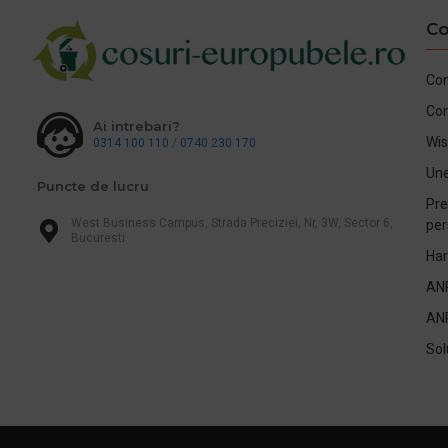
Co
Con
Co
Ai intrebari?
Wis
0314 100 110
/
0740 230 170
Une
Puncte de lucru
Pre
West Business Campus, Strada Preciziei, Nr, 3W, Sector 6,
per
Bucuresti
Har
AN
AN
Sol