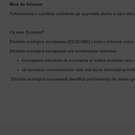
Mod de folosire:
Pulverizeaza o cantitate suficienta pe suprafata dorita si apoi ste
Ce este Ecolabel?
Eticheta ecologica europeana (ECOLABEL) este o schema unica de c
Eticheta ecologică europeană are următoarele obiective:
încurajarea industriei de a proiecta și realiza produse care 
să furnizeze consumatorilor cele mai bune informații privind
Eticheta ecologică europeană identifică performanța de mediu gener