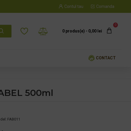
Contul tau
Comanda
0
0 produs(e) - 0,00 lei
CONTACT
LABEL 500ml
del:
FAB011