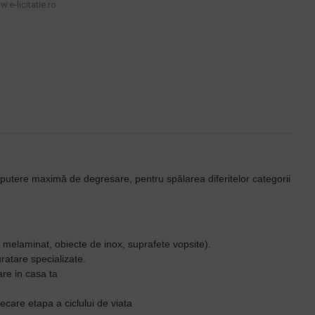
.e-licitatie.ro
, putere maximă de degresare, pentru spălarea diferitelor categorii
L melaminat, obiecte de inox, suprafete vopsite).
uratare specializate.
re in casa ta
ecare etapa a ciclului de viata