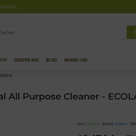
pubele.ro
TII
DESPRE NOI
BLOG
BRAND-URI
 500ml
l All Purpose Cleaner - ECO
Stoc:
În Stoc
Brand:
Higeea
Mo