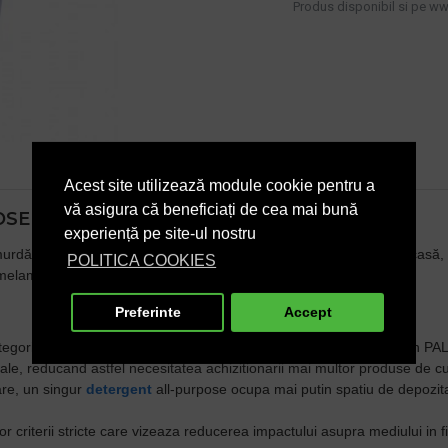
Produs disponibil si pe www
Acest site utilizează module cookie pentru a
vă asigura că beneficiați de cea mai bună
SE CLEANER - ECOLABEL 500ML
experiență pe site-ul nostru
t murdăria, petele și urmele de grăsime de pe toate suprafețele din casă
POLITICA COOKIES
melaminat, obiecte de inox, suprafețe vopsite).
Preferinte
Accept
gorii de suprafete (gresie, faianta, obiecte sanitare, suprafete din PA
ateriale, reducand astfel necesitatea achizitionarii mai multor produse de c
are, un singur
detergent
all-purpose ocupa mai putin spatiu de depozita
 criterii stricte care vizeaza reducerea impactului asupra mediului in fi