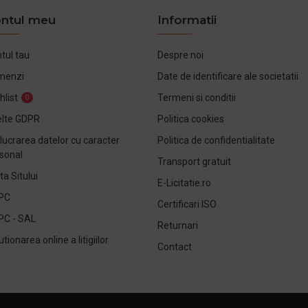
ntul meu
Informatii
tul tau
Despre noi
menzi
Date de identificare ale societatii
hlist
Termeni si conditii
0
lte GDPR
Politica cookies
lucrarea datelor cu caracter
Politica de confidentialitate
sonal
Transport gratuit
ta Sitului
E-Licitatie.ro
PC
Certificari ISO
PC - SAL
Returnari
utionarea online a litigiilor
Contact