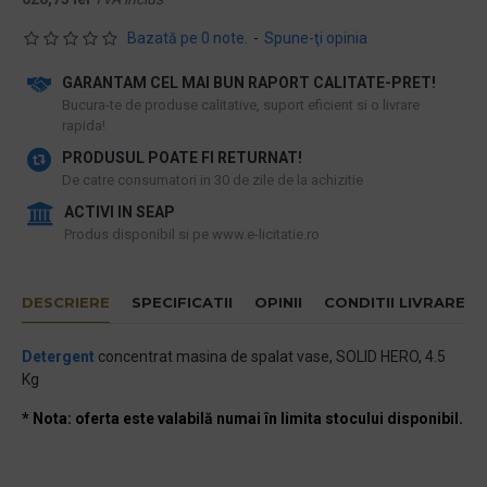
Bazată pe 0 note.
-
Spune-ţi opinia
GARANTAM CEL MAI BUN RAPORT CALITATE-PRET!
​Bucura-te de produse calitative, suport eficient si o livrare
rapida!
PRODUSUL POATE FI RETURNAT!
De catre consumatori in 30 de zile de la achizitie
ACTIVI IN SEAP
Produs disponibil si pe www.e-licitatie.ro
DESCRIERE
SPECIFICATII
OPINII
CONDITII LIVRARE
Detergent
concentrat masina de spalat vase, SOLID HERO, 4.5
Kg
* Nota: oferta este valabilă numai în limita stocului disponibil.