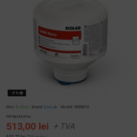
-9 %
Stoc:
În Stoc
Brand:
EcoLab
Model:
9038010
PRP
564,30 lei
513,00 lei
+ TVA
620,73 lei
TVA inclus