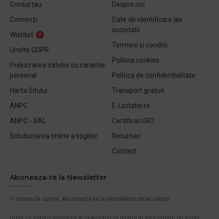
Contul tau
Despre noi
Comenzi
Date de identificare ale
societatii
Wishlist
0
Termeni si conditii
Unelte GDPR
Politica cookies
Prelucrarea datelor cu caracter
personal
Politica de confidentialitate
Harta Sitului
Transport gratuit
ANPC
E-Licitatie.ro
ANPC - SAL
Certificari ISO
Solutionarea online a litigiilor
Returnari
Contact
Aboneaza-te la Newsletter
Fi mereu la curent. Aboneaza-te la newsletter chiar astazi.
Dupa ce initiezi abonarea la newsletter-ul nostru iti vom trimite un email