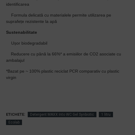
identificarea
·
Formula delicată cu materialele permite utilizarea pe
suprafețe rezistente la apă
Sustenabilitate
·
Ușor biodegradabil
Reducere cu până la 66%* a emisiilor de CO2 asociate cu
ambalajul
*Bazat pe ~ 100% plastic reciclat PCR comparativ cu plastic
virgin
·
ETICHETE:
Detergent MAXX Into WC Gel Synbiotic
1 litru
Ecolab