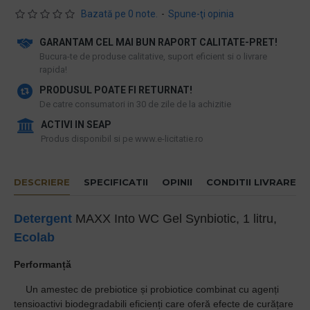
Bazată pe 0 note.
-
Spune-ţi opinia
GARANTAM CEL MAI BUN RAPORT CALITATE-PRET!
​Bucura-te de produse calitative, suport eficient si o livrare
rapida!
PRODUSUL POATE FI RETURNAT!
De catre consumatori in 30 de zile de la achizitie
ACTIVI IN SEAP
Produs disponibil si pe www.e-licitatie.ro
DESCRIERE
SPECIFICATII
OPINII
CONDITII LIVRARE
Detergent
MAXX Into WC Gel Synbiotic, 1 litru,
Ecolab
Performanță
·
Un amestec de prebiotice și probiotice combinat cu agenți
tensioactivi biodegradabili eficienți care oferă efecte de curățare