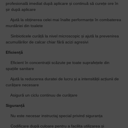
profesională imediat după aplicare și continuă să curețe ore în
șir după aplicare
·
Ajută la obținerea celei mai înalte performanțe în combaterea
murdăriei din toalete
·
Sinbioticele curăță la nivel microscopic și ajută la prevenirea
acumulărilor de calcar chiar fără acizi agresivi
Eficiență
·
Eficient în concentrații scăzute pe toate suprafețele din
spațiile sanitare
·
Ajută la reducerea duratei de lucru și a intensității acțiunii de
curățare necesare
·
Asigură un ciclu continuu de curățare
Siguranță
·
Nu este necesar instructaj special privind siguranța
·
Codificare după culoare pentru a facilita utilizarea și