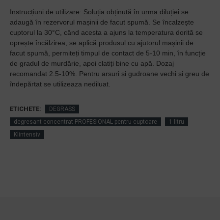
Instrucțiuni de utilizare: Soluția obținută în urma diluției se
adaugă în rezervorul mașinii de facut spumă. Se încalzește
cuptorul la 30°C, când acesta a ajuns la temperatura dorită se
oprește încălzirea, se aplică produsul cu ajutorul mașinii de
facut spumă, permiteți timpul de contact de 5-10 min, în funcție
de gradul de murdărie, apoi clatiți bine cu apă. Dozaj
recomandat 2.5-10%. Pentru arsuri și gudroane vechi și greu de
îndepărtat se utilizeaza nediluat.
ETICHETE:
DEGRASS
degresant concentrat PROFESIONAL pentru cuptoare
1 litru
Klintensiv