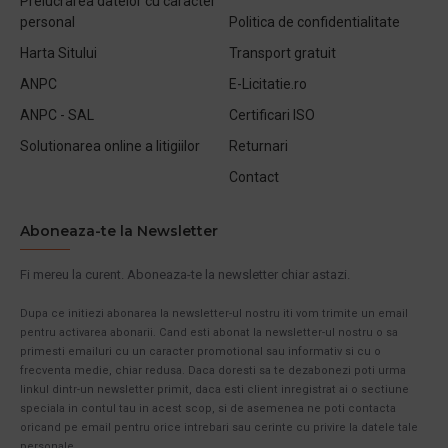
Prelucrarea datelor cu caracter
personal
Politica de confidentialitate
Harta Sitului
Transport gratuit
ANPC
E-Licitatie.ro
ANPC - SAL
Certificari ISO
Solutionarea online a litigiilor
Returnari
Contact
Aboneaza-te la Newsletter
Fi mereu la curent. Aboneaza-te la newsletter chiar astazi.
Dupa ce initiezi abonarea la newsletter-ul nostru iti vom trimite un email
pentru activarea abonarii. Cand esti abonat la newsletter-ul nostru o sa
primesti emailuri cu un caracter promotional sau informativ si cu o
frecventa medie, chiar redusa. Daca doresti sa te dezabonezi poti urma
linkul dintr-un newsletter primit, daca esti client inregistrat ai o sectiune
speciala in contul tau in acest scop, si de asemenea ne poti contacta
oricand pe email pentru orice intrebari sau cerinte cu privire la datele tale
personale.