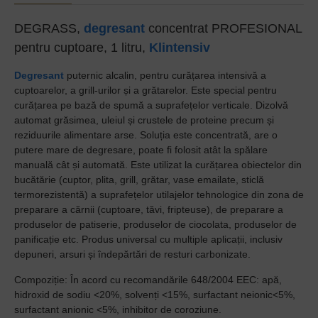
DEGRASS,
degresant
concentrat PROFESIONAL
pentru cuptoare, 1 litru,
Klintensiv
Degresant
puternic alcalin, pentru curățarea intensivă a
cuptoarelor, a grill-urilor și a grătarelor. Este special pentru
curățarea pe bază de spumă a suprafețelor verticale. Dizolvă
automat grăsimea, uleiul și crustele de proteine precum și
reziduurile alimentare arse. Soluția este concentrată, are o
putere mare de degresare, poate fi folosit atât la spălare
manuală cât și automată. Este utilizat la curățarea obiectelor din
bucătărie (cuptor, plita, grill, grătar, vase emailate, sticlă
termorezistentă) a suprafețelor utilajelor tehnologice din zona de
preparare a cărnii (cuptoare, tăvi, fripteuse), de preparare a
produselor de patiserie, produselor de ciocolata, produselor de
panificație etc. Produs universal cu multiple aplicații, inclusiv
depuneri, arsuri și îndepărtări de resturi carbonizate.
Compoziție: În acord cu recomandările 648/2004 EEC: apă,
hidroxid de sodiu <20%, solvenți <15%, surfactant neionic<5%,
surfactant anionic <5%, inhibitor de coroziune.