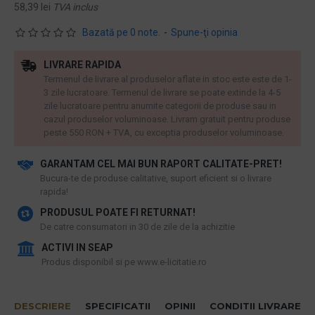
58,39 lei
TVA inclus
Bazată pe 0 note.
-
Spune-ţi opinia
LIVRARE RAPIDA
Termenul de livrare al produselor aflate in stoc este este de 1-
3 zile lucratoare. Termenul de livrare se poate extinde la 4-5
zile lucratoare pentru anumite categorii de produse sau in
cazul produselor voluminoase. Livram gratuit pentru produse
peste 550 RON + TVA, cu exceptia produselor voluminoase.
GARANTAM CEL MAI BUN RAPORT CALITATE-PRET!
​Bucura-te de produse calitative, suport eficient si o livrare
rapida!
PRODUSUL POATE FI RETURNAT!
De catre consumatori in 30 de zile de la achizitie
ACTIVI IN SEAP
Produs disponibil si pe www.e-licitatie.ro
DESCRIERE
SPECIFICATII
OPINII
CONDITII LIVRARE