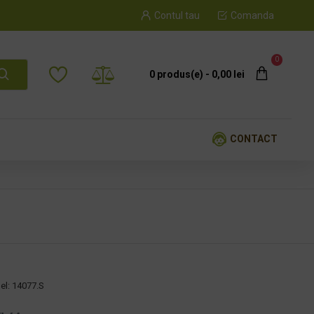
Contul tau
Comanda
0
0 produs(e) - 0,00 lei
CONTACT
el:
14077.S