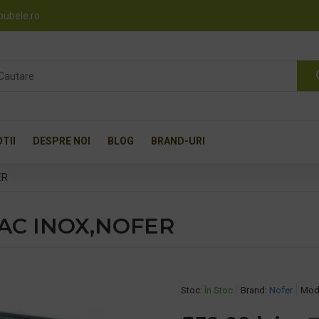
pubele.ro
TII
DESPRE NOI
BLOG
BRAND-URI
ER
PAC INOX,NOFER
Stoc:
În Stoc
Brand:
Nofer
Mod