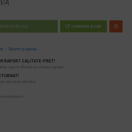
VA
ADAUGĂ ÎN COŞ
CUMPARA ACUM
te.
-
Spune-ţi opinia
N RAPORT CALITATE-PRET!
ive, suport eficient si o livrare rapida!
ETURNAT!
e zile de la achizitie
.e-licitatie.ro