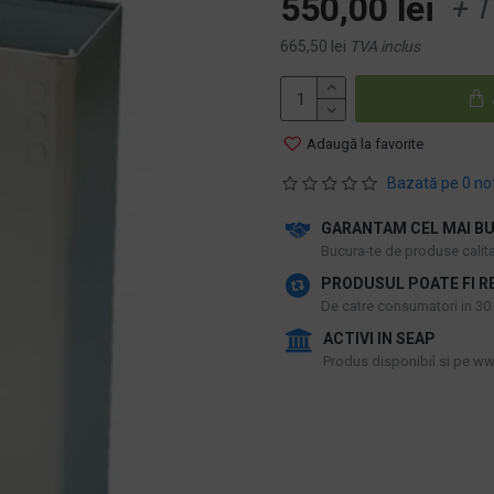
550,00 lei
+ T
665,50 lei
TVA inclus
Adaugă la favorite
Bazată pe 0 no
GARANTAM CEL MAI BU
​Bucura-te de produse calitat
PRODUSUL POATE FI R
De catre consumatori in 30 d
ACTIVI IN SEAP
Produs disponibil si pe www