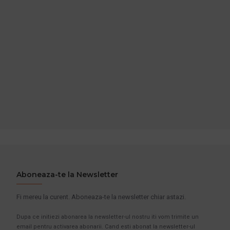
77,50 lei
TVA inclus
95,54 lei
TVA inclus
ADAUGĂ ÎN COŞ
ADAUGĂ ÎN COŞ
Cumpara acum
Cumpara acum
Intreaba despre produs
Intreaba despre produs
Aboneaza-te la Newsletter
Fi mereu la curent. Aboneaza-te la newsletter chiar astazi.
Dupa ce initiezi abonarea la newsletter-ul nostru iti vom trimite un
email pentru activarea abonarii. Cand esti abonat la newsletter-ul