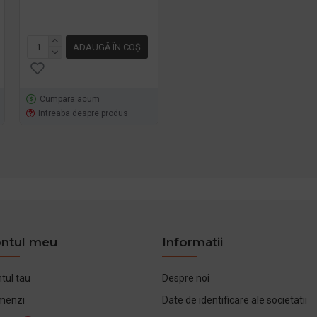
ADAUGĂ ÎN COŞ
Cumpara acum
Intreaba despre produs
Intreaba despre produs
ntul meu
Informatii
tul tau
Despre noi
menzi
Date de identificare ale societatii