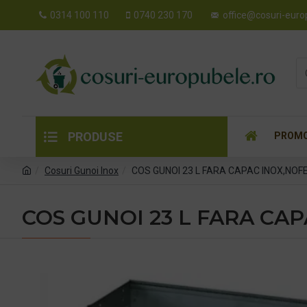
0314 100 110
0740 230 170
office@cosuri-euro
PRODUSE
PROMO
Cosuri Gunoi Inox
COS GUNOI 23 L FARA CAPAC INOX,NOF
COS GUNOI 23 L FARA CA