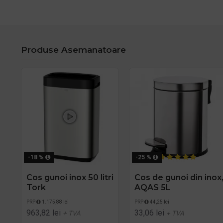
Produse Asemanatoare
-18 %
-25 %
Cos gunoi inox 50 litri
Cos de gunoi din inox
Tork
AQAS 5L
PRP
1.175,88 lei
PRP
44,25 lei
963,82 lei
33,06 lei
+ TVA
+ TVA