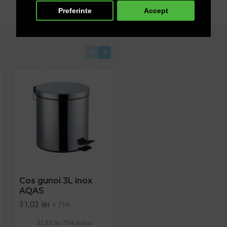
Preferinte
Accept
STOC EPUIZAT
,
Cos gunoi 3L inox
Cos gunoi 5L inox
AQAS
rosu Limpio
31,03 lei
53,59 lei
+ TVA
+ TVA
37,55 lei
TVA inclus
64,84 lei
TVA inclus