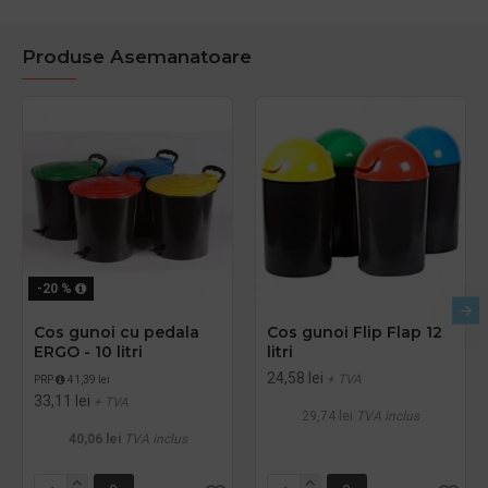
Produse Asemanatoare
-20 %
Cos gunoi cu pedala
Cos gunoi Flip Flap 12
ERGO - 10 litri
litri
24,58 lei
+ TVA
PRP
41,39 lei
33,11 lei
+ TVA
29,74 lei
TVA inclus
40,06 lei
TVA inclus