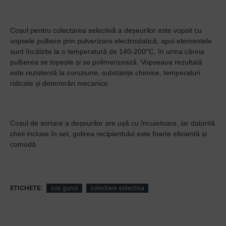
Coșul pentru colectarea selectivă a deșeurilor este vopsit cu
vopsele pulbere prin pulverizare electrostatică, apoi elementele
sunt încălzite la o temperatură de 140-200°C, în urma căreia
pulberea se topește și se polimerizează. Vopseaua rezultată
este rezistentă la coroziune, substanțe chimice, temperaturi
ridicate și deteriorări mecanice.
Coșul de sortare a deșeurilor are ușă cu încuietoare, iar datorită
cheii incluse în set, golirea recipientului este foarte eficientă și
comodă
ETICHETE:
cos gunoi
colectare selectiva