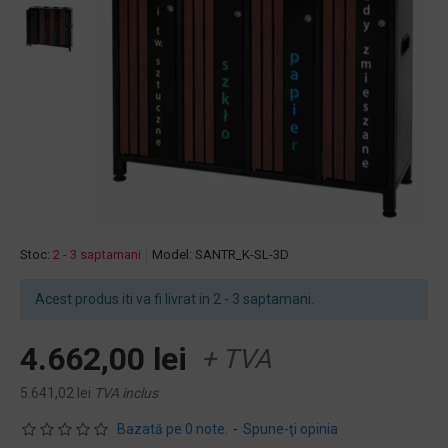
Stoc:
2 - 3 saptamani
Model:
SANTR_K-SL-3D
Acest produs iti va fi livrat in 2 - 3 saptamani.
4.662,00 lei
+ TVA
5.641,02 lei
TVA inclus
Bazată pe 0 note.
-
Spune-ţi opinia