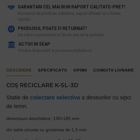
GARANTAM CEL MAI BUN RAPORT CALITATE-PRET!
​Bucura-te de produse calitative, suport eficient si o livrare
rapida!
PRODUSUL POATE FI RETURNAT!
De catre consumatori in 30 de zile de la achizitie
ACTIVI IN SEAP
Produs disponibil si pe www.e-licitatie.ro
DESCRIERE
SPECIFICATII
OPINII
CONDITII LIVRARE
COȘ RECICLARE K-SL-3D
Statie de
colectare selectiva
a deseurilor cu sipci
de lemn.
dimensiuni deschidere: 135×185 mm
din tabla zincata cu grosimea de 1,5 mm