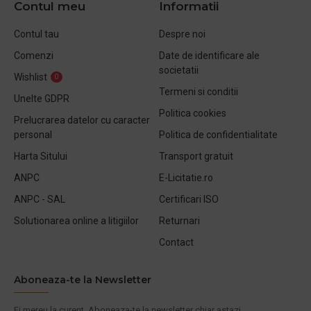
Contul meu
Informatii
Contul tau
Despre noi
Comenzi
Date de identificare ale
societatii
Wishlist
0
Termeni si conditii
Unelte GDPR
Politica cookies
Prelucrarea datelor cu caracter
personal
Politica de confidentialitate
Harta Sitului
Transport gratuit
ANPC
E-Licitatie.ro
ANPC - SAL
Certificari ISO
Solutionarea online a litigiilor
Returnari
Contact
Aboneaza-te la Newsletter
Fi mereu la curent. Aboneaza-te la newsletter chiar astazi.