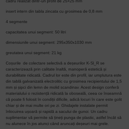
cadru realizat dintr-un profil de 25×25 mm
insert intern din tabla zincata cu grosimea de 0,8 mm
4 segmente
capacitatea unui segment: 50 litri
dimensiunile unui segment: 295x350x1030 mm
greutatea unui segment: 21 kg
Coșurile de colectare selectivă a deșeurilor K-Sl_R se
caracterizează prin calitate înaltă, manoperă estetică și
durabilitate ridicată. Cadrul lor este din profil, iar umplutura este
din tablă galvanizată electrolitic cu grosimea recipientului de 1,5
mm și șipci din lemn de molid scandinav. Acest design conferă
materialului o rezistență ridicată la oboseală, ceea ce înseamnă
că poate fi folosit în condiții dificile, adică locuri în care este golit
chiar și de mai multe ori pe zi. Ghidajele instalate permit
înlocuirea ușoară și rapidă a sacului de gunoi. Un cadru
suplimentar vă permite să țineți punga de plastic, astfel încât să
nu alunece în jos atunci când aruncați deșeuri mai grele.