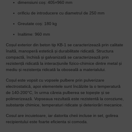
dimensiuni coș: 405×960 mm
orificiu de introducere cu diametrul de 250 mm
Greutate coș: 180 kg
Inaltime: 960 mm
Coșul exterior din beton tip KB-1 se caracterizează prin calitate
înaltă, manoperă estetică și durabilitate ridicată. Structura
compactă, închisă și galvanizată se caracterizează prin
rezistență ridicată la interacțiunile fizico-chimice dintre metal și
mediu și rezistența ridicată la oboseală a materialului.
Coșul este vopsit cu vopsele pulbere prin pulverizare
electrostatică, apoi elementele sunt încălzite la o temperatură
de 140-200°C, în urma căreia pulberea se topește și se
polimerizează. Vopseaua rezultată este rezistentă la coroziune,
substanțe chimice, temperaturi ridicate și deteriorări mecanice.
Cosul are incuietoare, iar datorita cheii incluse in set, golirea
recipientului este foarte eficienta si comoda.