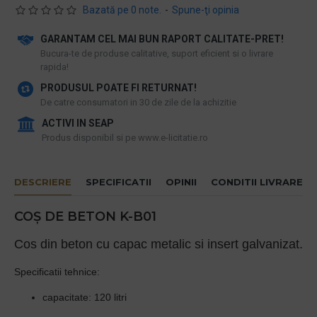
Bazată pe 0 note.
-
Spune-ţi opinia
GARANTAM CEL MAI BUN RAPORT CALITATE-PRET!
​Bucura-te de produse calitative, suport eficient si o livrare
rapida!
PRODUSUL POATE FI RETURNAT!
De catre consumatori in 30 de zile de la achizitie
ACTIVI IN SEAP
Produs disponibil si pe www.e-licitatie.ro
DESCRIERE
SPECIFICATII
OPINII
CONDITII LIVRARE
COȘ DE BETON K-B01
Cos din beton cu capac metalic si insert galvanizat.
Specificatii tehnice:
capacitate: 120 litri