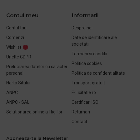
Contul meu
Informatii
Contul tau
Despre noi
Comenzi
Date de identificare ale
societatii
Wishlist
0
Termeni si conditii
Unelte GDPR
Politica cookies
Prelucrarea datelor cu caracter
personal
Politica de confidentialitate
Harta Sitului
Transport gratuit
ANPC
E-Licitatie.ro
ANPC - SAL
Certificari ISO
Solutionarea online a litigiilor
Returnari
Contact
Aboneaza-te la Newsletter