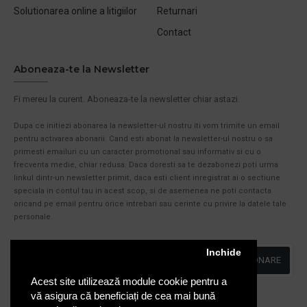
Solutionarea online a litigiilor
Returnari
Contact
Aboneaza-te la Newsletter
Fi mereu la curent. Aboneaza-te la newsletter chiar astazi.
Dupa ce initiezi abonarea la newsletter-ul nostru iti vom trimite un email
pentru activarea abonarii. Cand esti abonat la newsletter-ul nostru o sa
primesti emailuri cu un caracter promotional sau informativ si cu o
frecventa medie, chiar redusa. Daca doresti sa te dezabonezi poti urma
linkul dintr-un newsletter primit, daca esti client inregistrat ai o sectiune
speciala in contul tau in acest scop, si de asemenea ne poti contacta
oricand pe email pentru orice intrebari sau cerinte cu privire la datele tale
personale.
Inchide
ABONARE
Acest site utilizează module cookie pentru a
Am citit şi sunt de acord cu
Politica de Confidentialitate
vă asigura că beneficiați de cea mai bună