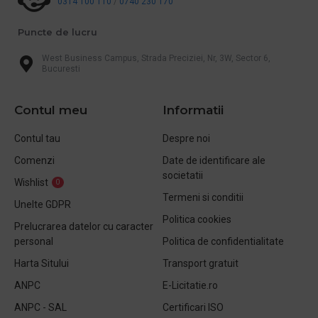
0314 100 110
/
0740 230 170
Puncte de lucru
West Business Campus, Strada Preciziei, Nr, 3W, Sector 6,
Bucuresti
Contul meu
Informatii
Contul tau
Despre noi
Comenzi
Date de identificare ale
societatii
Wishlist
0
Termeni si conditii
Unelte GDPR
Politica cookies
Prelucrarea datelor cu caracter
personal
Politica de confidentialitate
Harta Sitului
Transport gratuit
ANPC
E-Licitatie.ro
ANPC - SAL
Certificari ISO