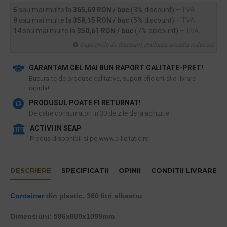
5
sau mai multe la
365,69 RON / buc
(3% discount)
+ TVA
9
sau mai multe la
358,15 RON / buc
(5% discount)
+ TVA
14
sau mai multe la
350,61 RON / buc
(7% discount)
+ TVA
Cupoanele de discount anuleaza aceasta reducere
GARANTAM CEL MAI BUN RAPORT CALITATE-PRET!
​Bucura-te de produse calitative, suport eficient si o livrare
rapida!
PRODUSUL POATE FI RETURNAT!
De catre consumatori in 30 de zile de la achizitie
ACTIVI IN SEAP
Produs disponibil si pe www.e-licitatie.ro
DESCRIERE
SPECIFICATII
OPINII
CONDITII LIVRARE
Container
din plastic, 360 litri albastru
Dimensiuni: 596x880x1099mm