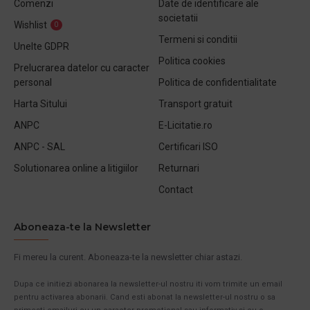
Comenzi
Date de identificare ale
societatii
Wishlist
0
Termeni si conditii
Unelte GDPR
Politica cookies
Prelucrarea datelor cu caracter
personal
Politica de confidentialitate
Harta Sitului
Transport gratuit
ANPC
E-Licitatie.ro
ANPC - SAL
Certificari ISO
Solutionarea online a litigiilor
Returnari
Contact
Aboneaza-te la Newsletter
Fi mereu la curent. Aboneaza-te la newsletter chiar astazi.
Dupa ce initiezi abonarea la newsletter-ul nostru iti vom trimite un email
pentru activarea abonarii. Cand esti abonat la newsletter-ul nostru o sa