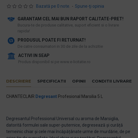
Bazată pe 0 note.
-
Spune-ţi opinia
GARANTAM CEL MAI BUN RAPORT CALITATE-PRET!
​Bucura-te de produse calitative, suport eficient si o livrare
rapida!
PRODUSUL POATE FI RETURNAT!
De catre consumatori in 30 de zile de la achizitie
ACTIVI IN SEAP
Produs disponibil si pe www.e-licitatie.ro
DESCRIERE
SPECIFICATII
OPINII
CONDITII LIVRARE
CHANTECLAIR
Degresant
Profesional Marsilia 5 L
Degresantul Professional Universal cu aroma de Marsiglia,
datorită formulei sale super-puternice, degresează și curăță
temeinic chiar și cele mai încăpățânate urme de murdărie, de pe