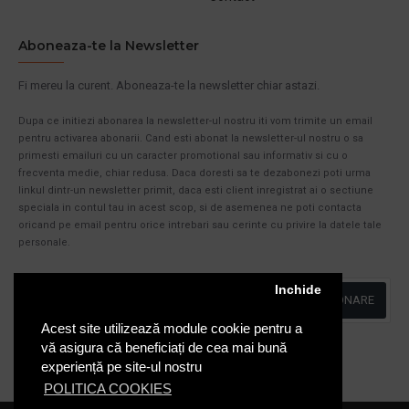
Aboneaza-te la Newsletter
Fi mereu la curent. Aboneaza-te la newsletter chiar astazi.
Dupa ce initiezi abonarea la newsletter-ul nostru iti vom trimite un email
pentru activarea abonarii. Cand esti abonat la newsletter-ul nostru o sa
primesti emailuri cu un caracter promotional sau informativ si cu o
frecventa medie, chiar redusa. Daca doresti sa te dezabonezi poti urma
linkul dintr-un newsletter primit, daca esti client inregistrat ai o sectiune
speciala in contul tau in acest scop, si de asemenea ne poti contacta
oricand pe email pentru orice intrebari sau cerinte cu privire la datele tale
personale.
Inchide
ABONARE
Acest site utilizează module cookie pentru a
Am citit şi sunt de acord cu
Politica de Confidentialitate
vă asigura că beneficiați de cea mai bună
experiență pe site-ul nostru
POLITICA COOKIES