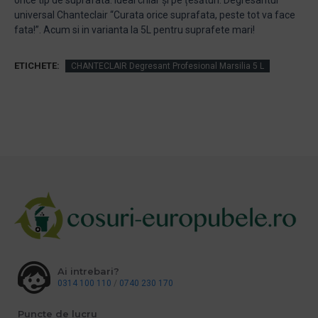
orice tip de suprafata. Ideal chiar și pe țesături. Degresantul
universal Chanteclair “Curata orice suprafata, peste tot va face
fata!”. Acum si in varianta la 5L pentru suprafete mari!
ETICHETE:
CHANTECLAIR Degresant Profesional Marsilia 5 L
Ai intrebari?
0314 100 110
/
0740 230 170
Puncte de lucru