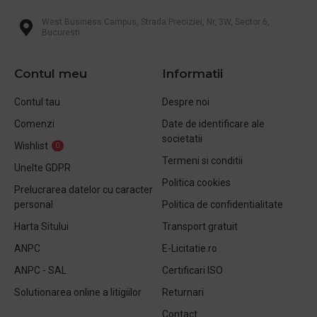
West Business Campus, Strada Preciziei, Nr, 3W, Sector 6,
Bucuresti
Contul meu
Informatii
Contul tau
Despre noi
Comenzi
Date de identificare ale
societatii
Wishlist
0
Termeni si conditii
Unelte GDPR
Politica cookies
Prelucrarea datelor cu caracter
personal
Politica de confidentialitate
Harta Sitului
Transport gratuit
ANPC
E-Licitatie.ro
ANPC - SAL
Certificari ISO
Solutionarea online a litigiilor
Returnari
Contact