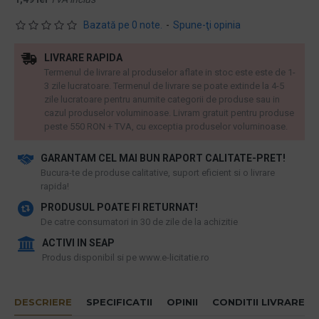
Bazată pe 0 note.
-
Spune-ţi opinia
LIVRARE RAPIDA
Termenul de livrare al produselor aflate in stoc este este de 1-
3 zile lucratoare. Termenul de livrare se poate extinde la 4-5
zile lucratoare pentru anumite categorii de produse sau in
cazul produselor voluminoase. Livram gratuit pentru produse
peste 550 RON + TVA, cu exceptia produselor voluminoase.
GARANTAM CEL MAI BUN RAPORT CALITATE-PRET!
​Bucura-te de produse calitative, suport eficient si o livrare
rapida!
PRODUSUL POATE FI RETURNAT!
De catre consumatori in 30 de zile de la achizitie
ACTIVI IN SEAP
Produs disponibil si pe www.e-licitatie.ro
DESCRIERE
SPECIFICATII
OPINII
CONDITII LIVRARE