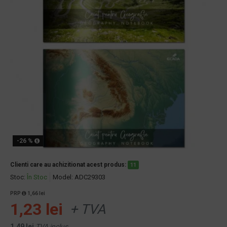
-26 %
Clienti care au achizitionat acest produs:
11
Stoc:
În Stoc
Model:
ADC29303
PRP
1,66 lei
1,23 lei
+ TVA
1,49 lei
TVA inclus