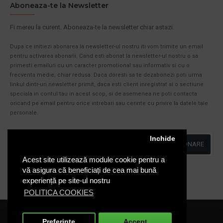
Aboneaza-te la Newsletter
Fi mereu la curent. Aboneaza-te la newsletter chiar astazi.
Dupa ce initiezi abonarea la newsletter-ul nostru iti vom trimite un email
pentru activarea abonarii. Cand esti abonat la newsletter-ul nostru o sa
primesti emailuri cu un caracter promotional sau informativ si cu o
frecventa medie, chiar redusa. Daca doresti sa te dezabonezi poti urma
linkul dintr-un newsletter primit, daca esti client inregistrat ai o sectiune
speciala in contul tau in acest scop, si de asemenea ne poti contacta
oricand pe email pentru orice intrebari sau cerinte cu privire la datele tale
personale.
Inchide
ABONARE
Acest site utilizează module cookie pentru a
Am citit şi sunt de acord cu
Politica de Confidentialitate
vă asigura că beneficiați de cea mai bună
experiență pe site-ul nostru
POLITICA COOKIES
Cosuri-Europubele.ro © 2020
Preferinte
Accept