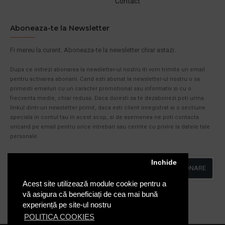
Contact
Aboneaza-te la Newsletter
Fi mereu la curent. Aboneaza-te la newsletter chiar astazi.
Dupa ce initiezi abonarea la newsletter-ul nostru iti vom trimite un email
pentru activarea abonarii. Cand esti abonat la newsletter-ul nostru o sa
primesti emailuri cu un caracter promotional sau informativ si cu o
frecventa medie, chiar redusa. Daca doresti sa te dezabonezi poti urma
linkul dintr-un newsletter primit, daca esti client inregistrat ai o sectiune
speciala in contul tau in acest scop, si de asemenea ne poti contacta
oricand pe email pentru orice intrebari sau cerinte cu privire la datele tale
personale.
Inchide
ABONARE
Acest site utilizează module cookie pentru a
Am citit şi sunt de acord cu
Politica de Confidentialitate
vă asigura că beneficiați de cea mai bună
experiență pe site-ul nostru
POLITICA COOKIES