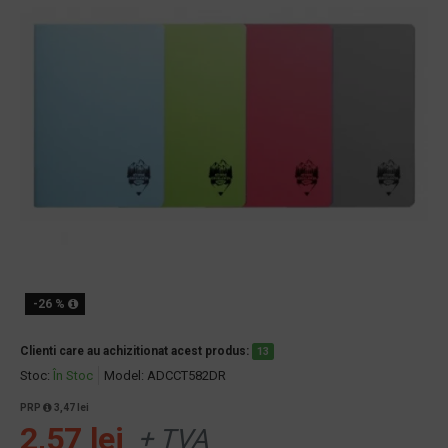
-26 %
Clienti care au achizitionat acest produs:
13
Stoc:
În Stoc
Model:
ADCCT582DR
PRP
3,47 lei
2,57 lei
+ TVA