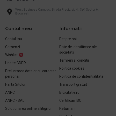
West Business Campus, Strada Preciziei, Nr, 3W, Sector 6,
Bucuresti
Contul meu
Informatii
Contul tau
Despre noi
Comenzi
Date de identificare ale
societatii
Wishlist
0
Termeni si conditii
Unelte GDPR
Politica cookies
Prelucrarea datelor cu caracter
personal
Politica de confidentialitate
Harta Sitului
Transport gratuit
ANPC
E-Licitatie.ro
ANPC - SAL
Certificari ISO
Solutionarea online a litigiilor
Returnari