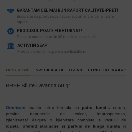
GARANTAM CEL MAI BUN RAPORT CALITATE-PRET!
​Bucura-te de produse calitative, suport eficient si o livrare
rapida!
PRODUSUL POATE FI RETURNAT!
De catre consumatori in 30 de zile de la achizitie
ACTIVI IN SEAP
Produs disponibil si pe www.e-licitatie.ro
DESCRIERE
SPECIFICATII
OPINII
CONDITII LIVRARE
BREF Bilute Lavanda 50 gr
Odorizant
toaleta intr-o formula cu
patru functii:
curata,
previne depunerile de calcar, improspateaza,
igienizeaza! Asigura o igienizare completa a vasului de
toaleta,
oferind stralucire si parfum de lunga durata
in