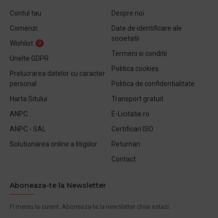
Contul tau
Despre noi
Comenzi
Date de identificare ale
societatii
Wishlist
0
Termeni si conditii
Unelte GDPR
Politica cookies
Prelucrarea datelor cu caracter
personal
Politica de confidentialitate
Harta Sitului
Transport gratuit
ANPC
E-Licitatie.ro
ANPC - SAL
Certificari ISO
Solutionarea online a litigiilor
Returnari
Contact
Aboneaza-te la Newsletter
Fi mereu la curent. Aboneaza-te la newsletter chiar astazi.