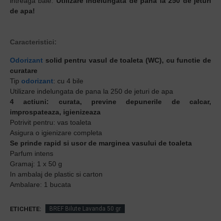
intreaga baie.
Utilizare indelungata de pana la 250 de jeturi
de apa!
Caracteristici:
Odorizant
solid pentru vasul de toaleta (WC), cu functie de
curatare
Tip
odorizant
: cu 4 bile
Utilizare indelungata de pana la 250 de jeturi de apa
4 actiuni: curata, previne depunerile de calcar,
improspateaza, igienizeaza
Potrivit pentru: vas toaleta
Asigura o igienizare completa
Se prinde rapid si usor de marginea vasului de toaleta
Parfum intens
Gramaj: 1 x 50 g
In ambalaj de plastic si carton
Ambalare: 1 bucata
ETICHETE:
BREF Bilute Lavanda 50 gr