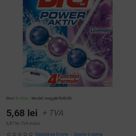
Stoc:
În Stoc
Model:
maggBrfbillv50
5,68 lei
+ TVA
6,87 lei
TVA inclus
Bazată pe 0 note.
-
Spune-ţi opinia