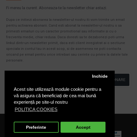
Fi mereu la curent. Aboneaza-te la newsletter chiar astazi.
Dupa ce initiezi abonarea la newsletter-ul nostru iti vom trimite un email
pentru activarea abonarii. Cand esti abonat la newsletter-ul nostru o sa
primesti emailuri cu un caracter promotional sau informativ si cu o
frecventa medie, chiar redusa. Daca doresti sa te dezabonezi poti urma
linkul dintr-un newsletter primit, daca esti client inregistrat ai o sectiune
speciala in contul tau in acest scop, si de asemenea ne poti contacta
oricand pe email pentru orice intrebari sau cerinte cu privire la datele tale
personale.
Inchide
ABONARE
Acest site utilizează module cookie pentru a
Am citit şi sunt de acord cu
Politica de Confidentialitate
vă asigura că beneficiați de cea mai bună
experiență pe site-ul nostru
POLITICA COOKIES
Cosuri-Europubele.ro © 2020
Preferinte
Accept