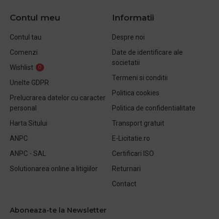
Contul meu
Informatii
Contul tau
Despre noi
Comenzi
Date de identificare ale
societatii
Wishlist
0
Termeni si conditii
Unelte GDPR
Politica cookies
Prelucrarea datelor cu caracter
personal
Politica de confidentialitate
Harta Sitului
Transport gratuit
ANPC
E-Licitatie.ro
ANPC - SAL
Certificari ISO
Solutionarea online a litigiilor
Returnari
Contact
Aboneaza-te la Newsletter