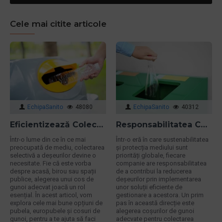
Cele mai citite articole
EchipaSanito
48080
EchipaSanito
40312
Eficientizează Colectarea Deșeurilor: Alege Coșul de Gunoi Ideal pentru Fiecare Spațiu
Responsabilitatea Companiilor în Achiziționarea Coșurilor de Gunoi pentru Colectarea Selectivă a Deșeurilor
Într-o lume din ce în ce mai
Într-o eră în care sustenabilitatea
preocupată de mediu, colectarea
și protecția mediului sunt
selectivă a deșeurilor devine o
priorități globale, fiecare
necesitate. Fie că este vorba
companie are responsabilitatea
despre acasă, birou sau spații
de a contribui la reducerea
publice, alegerea unui cos de
deșeurilor prin implementarea
gunoi adecvat joacă un rol
unor soluții eficiente de
esențial. În acest articol, vom
gestionare a acestora. Un prim
explora cele mai bune opțiuni de
pas în această direcție este
pubela, europubele și cosuri de
alegerea coșurilor de gunoi
gunoi, pentru a te ajuta să faci
adecvate pentru colectarea