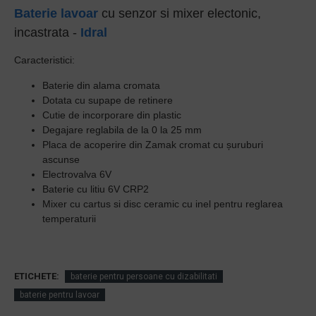
Baterie lavoar
cu senzor si mixer electonic,
incastrata -
Idral
Caracteristici:
Baterie din alama cromata
Dotata cu supape de retinere
Cutie de incorporare din plastic
Degajare reglabila de la 0 la 25 mm
Placa de acoperire din Zamak cromat cu șuruburi
ascunse
Electrovalva 6V
Baterie cu litiu 6V CRP2
Mixer cu cartus si disc ceramic cu inel pentru reglarea
temperaturii
ETICHETE:
baterie pentru persoane cu dizabilitati
baterie pentru lavoar