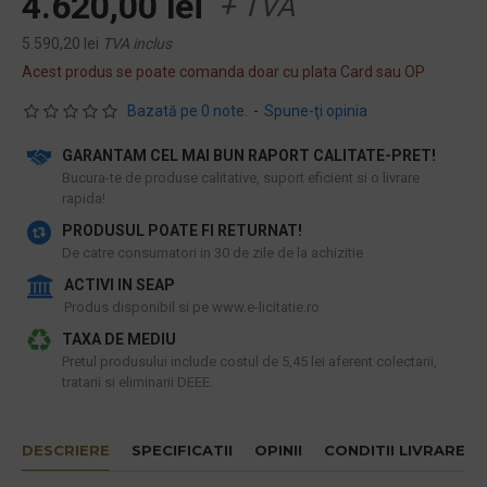
4.620,00 lei
+ TVA
5.590,20 lei
TVA inclus
Acest produs se poate comanda doar cu plata Card sau OP
Bazată pe 0 note.
-
Spune-ţi opinia
GARANTAM CEL MAI BUN RAPORT CALITATE-PRET!
​Bucura-te de produse calitative, suport eficient si o livrare
rapida!
PRODUSUL POATE FI RETURNAT!
De catre consumatori in 30 de zile de la achizitie
ACTIVI IN SEAP
Produs disponibil si pe www.e-licitatie.ro
TAXA DE MEDIU
Pretul produsului include costul de 5,45 lei aferent colectarii,
tratarii si eliminarii DEEE.
DESCRIERE
SPECIFICATII
OPINII
CONDITII LIVRARE