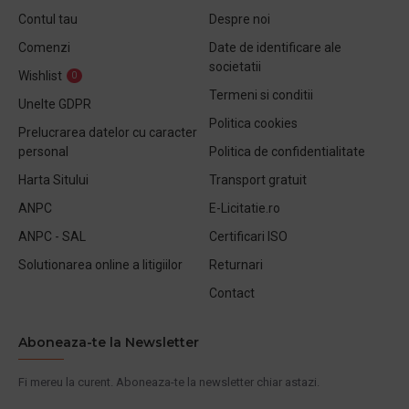
Contul tau
Despre noi
Comenzi
Date de identificare ale
societatii
Wishlist
0
Termeni si conditii
Unelte GDPR
Politica cookies
Prelucrarea datelor cu caracter
personal
Politica de confidentialitate
Harta Sitului
Transport gratuit
ANPC
E-Licitatie.ro
ANPC - SAL
Certificari ISO
Solutionarea online a litigiilor
Returnari
Contact
Aboneaza-te la Newsletter
Fi mereu la curent. Aboneaza-te la newsletter chiar astazi.