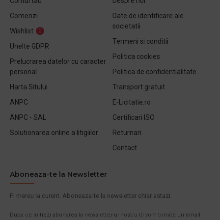
Contul tau
Despre noi
Comenzi
Date de identificare ale
societatii
Wishlist
0
Termeni si conditii
Unelte GDPR
Politica cookies
Prelucrarea datelor cu caracter
personal
Politica de confidentialitate
Harta Sitului
Transport gratuit
ANPC
E-Licitatie.ro
ANPC - SAL
Certificari ISO
Solutionarea online a litigiilor
Returnari
Contact
Aboneaza-te la Newsletter
Fi mereu la curent. Aboneaza-te la newsletter chiar astazi.
Dupa ce initiezi abonarea la newsletter-ul nostru iti vom trimite un email