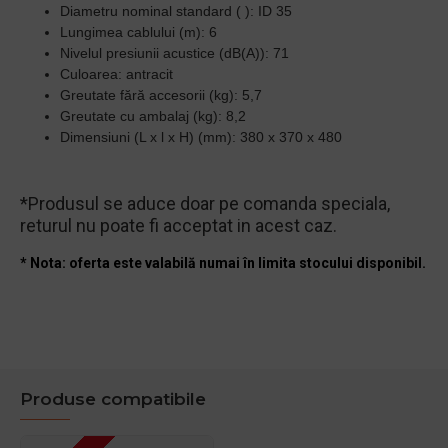
Diametru nominal standard ( ): ID 35
Lungimea cablului (m): 6
Nivelul presiunii acustice (dB(A)): 71
Culoarea: antracit
Greutate fără accesorii (kg): 5,7
Greutate cu ambalaj (kg): 8,2
Dimensiuni (L x l x H) (mm): 380 x 370 x 480
*Produsul se aduce doar pe comanda speciala,
returul nu poate fi acceptat in acest caz.
* Nota: oferta este valabilă numai în limita stocului disponibil.
Produse compatibile