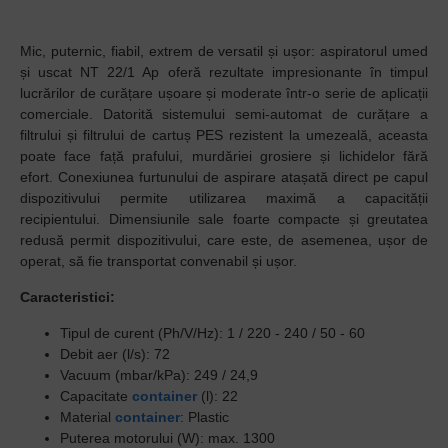
Mic, puternic, fiabil, extrem de versatil și ușor: aspiratorul umed
și uscat NT 22/1 Ap oferă rezultate impresionante în timpul
lucrărilor de curățare ușoare și moderate într-o serie de aplicații
comerciale. Datorită sistemului semi-automat de curățare a
filtrului și filtrului de cartuș PES rezistent la umezeală, aceasta
poate face față prafului, murdăriei grosiere și lichidelor fără
efort. Conexiunea furtunului de aspirare atașată direct pe capul
dispozitivului permite utilizarea maximă a capacității
recipientului. Dimensiunile sale foarte compacte și greutatea
redusă permit dispozitivului, care este, de asemenea, ușor de
operat, să fie transportat convenabil și ușor.
Caracteristici:
Tipul de curent (Ph/V/Hz): 1 / 220 - 240 / 50 - 60
Debit aer (l/s): 72
Vacuum (mbar/kPa): 249 / 24,9
Capacitate
container
(l): 22
Material
container
: Plastic
Puterea motorului (W): max. 1300