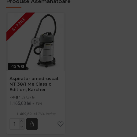
Produse Asemanatoare
5 - 7 ZILE
-12 %
Aspirator umed-uscat
NT 38/1 Me Classic
Edition, Kärcher
PRP
1.327,87 lei
1.165,03 lei
+ TVA
1.409,69 lei
TVA inclus