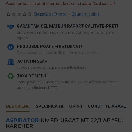
Acest produs se poate comanda doar cu plata Card sau OP
Bazată pe 0 note.
-
Spune-ţi opinia
GARANTAM CEL MAI BUN RAPORT CALITATE-PRET!
​Bucura-te de produse calitative, suport eficient si o livrare
rapida!
PRODUSUL POATE FI RETURNAT!
De catre consumatori in 30 de zile de la achizitie
ACTIVI IN SEAP
Produs disponibil si pe www.e-licitatie.ro
TAXA DE MEDIU
Pretul produsului include costul de 9,08 lei aferent colectarii,
tratarii si eliminarii DEEE.
DESCRIERE
SPECIFICATII
OPINII
CONDITII LIVRARE
ASPIRATOR
UMED-USCAT NT 22/1 AP *EU,
KÄRCHER