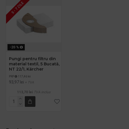
5 - 7 ZILE
-20 %
Pungi pentru filtru din
material textil, 5 Bucată,
NT 22/1, Kärcher
PRP
117,46 lei
93,97 lei
+ TVA
113,70 lei
TVA inclus