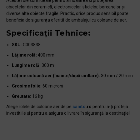
Aceste role sunt ideale pentru ambalarea și protejarea
obiectelor din ceramică, electronicelor, sticlelor, borcanelor și
diverse alte obiecte fragile. Practic, orice produs sensibil poate
beneficia de siguranța oferită de ambalajul cu coloane de aer.
Specificații Tehnice:
SKU:
C003838
Lățime rolă:
400 mm
Lungime rolă:
300 m
Lățime coloană aer (înainte/după umflare):
30 mm / 20 mm
Grosime folie:
60 microni
Greutate:
16 kg
Alege rolele de coloane aer de pe
sanito
.ro
pentru a-ți proteja
investițiile și pentru a asigura o livrare în siguranță la destinație!