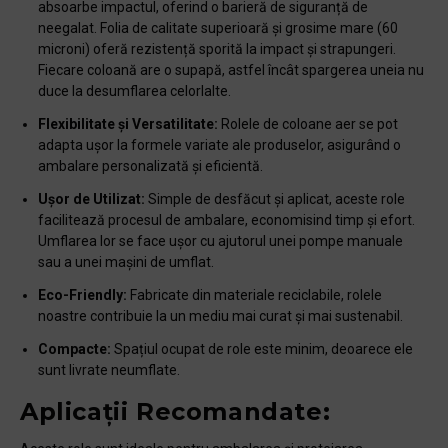
absoarbe impactul, oferind o barieră de siguranță de
neegalat. Folia de calitate superioară și grosime mare (60
microni) oferă rezistență sporită la impact și strapungeri.
Fiecare coloană are o supapă, astfel încât spargerea uneia nu
duce la desumflarea celorlalte.
Flexibilitate și Versatilitate:
Rolele de coloane aer se pot
adapta ușor la formele variate ale produselor, asigurând o
ambalare personalizată și eficientă.
Ușor de Utilizat:
Simple de desfăcut și aplicat, aceste role
facilitează procesul de ambalare, economisind timp și efort.
Umflarea lor se face ușor cu ajutorul unei pompe manuale
sau a unei mașini de umflat.
Eco-Friendly:
Fabricate din materiale reciclabile, rolele
noastre contribuie la un mediu mai curat și mai sustenabil.
Compacte:
Spațiul ocupat de role este minim, deoarece ele
sunt livrate neumflate.
Aplicații Recomandate: