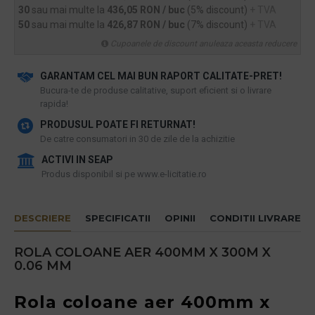
30
sau mai multe la
436,05 RON / buc
(5% discount)
+ TVA
50
sau mai multe la
426,87 RON / buc
(7% discount)
+ TVA
Cupoanele de discount anuleaza aceasta reducere
GARANTAM CEL MAI BUN RAPORT CALITATE-PRET!
​Bucura-te de produse calitative, suport eficient si o livrare
rapida!
PRODUSUL POATE FI RETURNAT!
De catre consumatori in 30 de zile de la achizitie
ACTIVI IN SEAP
Produs disponibil si pe www.e-licitatie.ro
DESCRIERE
SPECIFICATII
OPINII
CONDITII LIVRARE
ROLA COLOANE AER 400MM X 300M X
0.06 MM
Rola coloane aer 400mm x