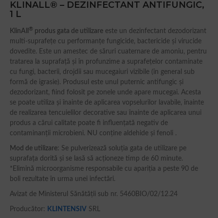
KLINALL® – DEZINFECTANT ANTIFUNGIC,
1 L
®
KlinAll
produs gata de utilizare
este un dezinfectant dezodorizant
multi-suprafețe cu performanțe fungicide, bactericide și virucide
dovedite. Este un amestec de săruri cuaternare de amoniu, pentru
tratarea la suprafață și în profunzime a suprafețelor contaminate
cu fungi, bacterii, drojdii sau mucegaiuri vizibile (în general sub
formă de igrasie). Produsul este unul puternic antifungic și
dezodorizant, fiind folosit pe zonele unde apare mucegai. Acesta
se poate utiliza și înainte de aplicarea vopselurilor lavabile, înainte
de realizarea tencuielilor decorative sau înainte de aplicarea unui
produs a cărui calitate poate fi influențată negativ de
contaminanții microbieni. NU conține aldehide și fenoli .
Mod de utilizare
: Se pulverizează soluția gata de utilizare pe
suprafața dorită și se lasă să acționeze timp de 60 minute.
*Elimină microorganisme responsabile cu apariția a peste 90 de
boli rezultate în urma unei infectări.
Avizat de Ministerul Sănătății sub nr. 5460BIO/02/12.24
Producător:
KLINTENSIV
SRL