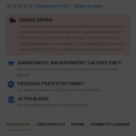
Bazată pe 0 note.
-
Spune-ţi opinia
LIVRARE RAPIDA
Termenul de livrare al produselor aflate in stoc este este de 1-
3 zile lucratoare. Termenul de livrare se poate extinde la 4-5
zile lucratoare pentru anumite categorii de produse sau in
cazul produselor voluminoase. Livram gratuit pentru produse
peste 550 RON + TVA, cu exceptia produselor voluminoase.
GARANTAM CEL MAI BUN RAPORT CALITATE-PRET!
​Bucura-te de produse calitative, suport eficient si o livrare
rapida!
PRODUSUL POATE FI RETURNAT!
De catre consumatori in 30 de zile de la achizitie
ACTIVI IN SEAP
Produs disponibil si pe www.e-licitatie.ro
DESCRIERE
SPECIFICATII
OPINII
CONDITII LIVRARE