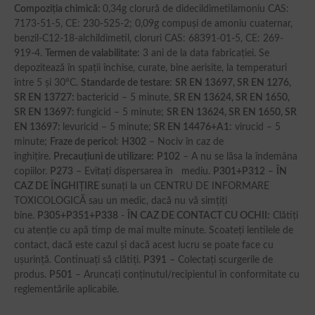
Compoziţia chimică
:
0,34g clorură de didecildimetilamoniu CAS:
7173-51-5, CE: 230-525-2; 0,09g compuşi de amoniu cuaternar,
benzil-C12-18-alchildimetil, cloruri CAS: 68391-01-5, CE: 269-
919-4.
Termen de valabilitate:
3 ani de la data fabricaţiei. Se
depozitează în spaţii închise, curate, bine aerisite, la temperaturi
între 5 şi 30°C.
Standarde de testare
:
SR EN 13697, SR EN 1276,
SR EN 13727
:
bactericid – 5 minute,
SR EN 13624, SR EN 1650,
SR EN 13697
:
fungicid – 5 minute;
SR EN 13624, SR EN 1650, SR
EN 13697:
levuricid – 5 minute;
SR EN 14476+A1
: virucid – 5
minute;
Fraze de pericol
:
H302
– Nociv în caz de
înghițire.
Precauţiuni de utilizare:
P102
– A nu se lăsa la îndemâna
copiilor.
P273
– Evitați dispersarea în mediu.
P301+P312
–
ÎN
CAZ DE ÎNGHI
Ț
IRE
sunați la un CENTRU DE INFORMARE
TOXICOLOGICĂ sau un medic, dacă nu vă simțiți
bine.
P305+P351+P338
-
Î
N CAZ DE CONTACT CU OCHII:
Clătiţi
cu atenţie cu apă timp de mai multe minute. Scoateţi lentilele de
contact, dacă este cazul şi dacă acest lucru se poate face cu
uşurinţă. Continuaţi să clătiţi.
P391
– Colectați scurgerile de
produs.
P501
– Aruncați conținutul/recipientul în conformitate cu
reglementările aplicabile.