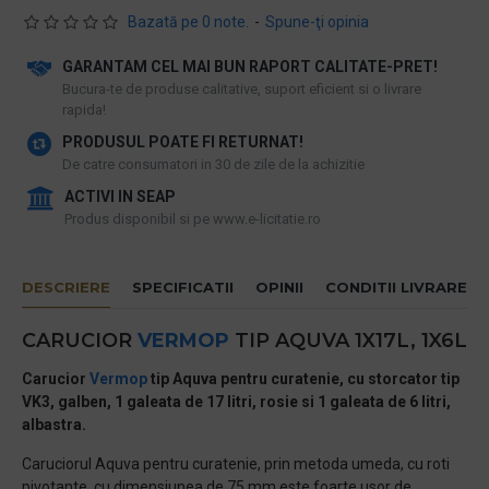
Bazată pe 0 note.
-
Spune-ţi opinia
GARANTAM CEL MAI BUN RAPORT CALITATE-PRET!
​Bucura-te de produse calitative, suport eficient si o livrare
rapida!
PRODUSUL POATE FI RETURNAT!
De catre consumatori in 30 de zile de la achizitie
ACTIVI IN SEAP
Produs disponibil si pe www.e-licitatie.ro
DESCRIERE
SPECIFICATII
OPINII
CONDITII LIVRARE
CARUCIOR
VERMOP
TIP AQUVA 1X17L, 1X6L
Carucior
Vermop
tip Aquva pentru curatenie, cu storcator tip
VK3, galben, 1 galeata de 17 litri, rosie si 1 galeata de 6 litri,
albastra.
Caruciorul Aquva pentru curatenie, prin metoda umeda, cu roti
pivotante, cu dimensiunea de 75 mm este foarte usor de