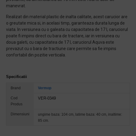
manevrat.
Realizat din material plastic de inalta calitate, acest carucior are
o greutate mica si, in acelasi timp, garanteaza durata lunga de
viata. In versiunea cu o galeata cu capacitatea de 17 l, caruciorul
poate fi impins direct cu bara de tractare, iar in versiunea cu
doua galeti, cu capacitatea de 17 l, caruciorul Aquva este
prevazut cu o bara de tractiune care permite sa fie impins
confortabil din pozitie verticala.
Specificatii
Brand
Vermop
Cod
VER-0349​
Produs
Dimensiuni
ungime baza: 104 cm, latime baza: 40 cm, inaltime:
85 cm.