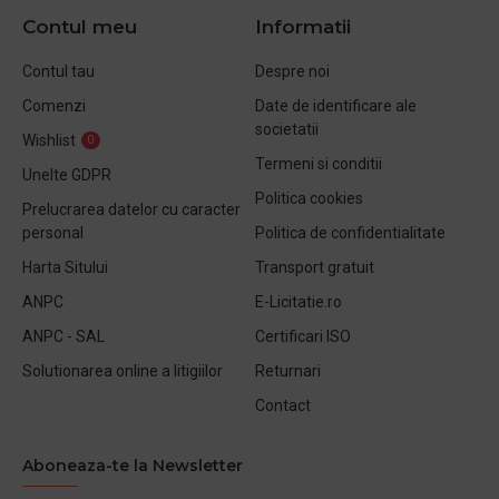
Contul meu
Informatii
Contul tau
Despre noi
Comenzi
Date de identificare ale
societatii
Wishlist
0
Termeni si conditii
Unelte GDPR
Politica cookies
Prelucrarea datelor cu caracter
personal
Politica de confidentialitate
Harta Sitului
Transport gratuit
ANPC
E-Licitatie.ro
ANPC - SAL
Certificari ISO
Solutionarea online a litigiilor
Returnari
Contact
Aboneaza-te la Newsletter