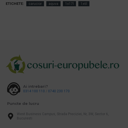
ETICHETE:
carucior
aquva
1x17l
1x6l
Ai intrebari?
0314 100 110
/
0740 230 170
Puncte de lucru
West Business Campus, Strada Preciziei, Nr, 3W, Sector 6,
Bucuresti