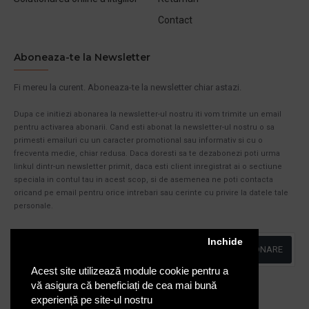
Contact
Aboneaza-te la Newsletter
Fi mereu la curent. Aboneaza-te la newsletter chiar astazi.
Dupa ce initiezi abonarea la newsletter-ul nostru iti vom trimite un email
pentru activarea abonarii. Cand esti abonat la newsletter-ul nostru o sa
primesti emailuri cu un caracter promotional sau informativ si cu o
frecventa medie, chiar redusa. Daca doresti sa te dezabonezi poti urma
linkul dintr-un newsletter primit, daca esti client inregistrat ai o sectiune
speciala in contul tau in acest scop, si de asemenea ne poti contacta
oricand pe email pentru orice intrebari sau cerinte cu privire la datele tale
personale.
Inchide
ABONARE
Acest site utilizează module cookie pentru a
Am citit şi sunt de acord cu
Politica de Confidentialitate
vă asigura că beneficiați de cea mai bună
experiență pe site-ul nostru