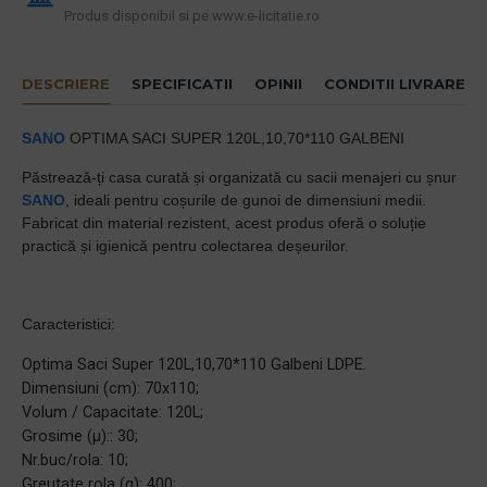
Produs disponibil si pe www.e-licitatie.ro
DESCRIERE
SPECIFICATII
OPINII
CONDITII LIVRARE
SANO
OPTIMA SACI SUPER 120L,10,70*110 GALBENI
Păstrează-ți casa curată și organizată cu sacii menajeri cu șnur
SANO
, ideali pentru coșurile de gunoi de dimensiuni medii.
Fabricat din material rezistent, acest produs oferă o soluție
practică și igienică pentru colectarea deșeurilor.
Caracteristici:
Optima Saci Super 120L,10,70*110 Galbeni LDPE.
Dimensiuni (cm): 70x110;
Volum / Capacitate: 120L;
Grosime (µ):: 30;
Nr.buc/rola: 10;
Greutate rola (g): 400;