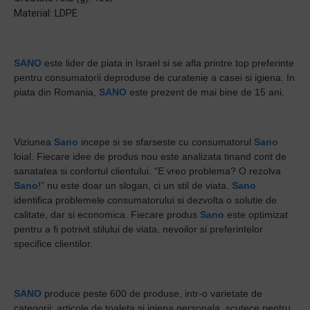
Material: LDPE
SANO
este lider de piata in Israel si se afla printre top preferinte
pentru consumatorii deproduse de curatenie a casei si igiena. In
piata din Romania,
SANO
este prezent de mai bine de 15 ani.
Viziunea
Sano
incepe si se sfarseste cu consumatorul
Sano
loial. Fiecare idee de produs nou este analizata tinand cont de
sanatatea si confortul clientului. “E vreo problema? O rezolva
Sano
!” nu este doar un slogan, ci un stil de viata.
Sano
identifica problemele consumatorului si dezvolta o solutie de
calitate, dar si economica. Fiecare produs
Sano
este optimizat
pentru a fi potrivit stilului de viata, nevoilor si preferintelor
specifice clientilor.
SANO
produce peste 600 de produse, intr-o varietate de
categorii: articole de toaleta si igiena personala, scutece pentru