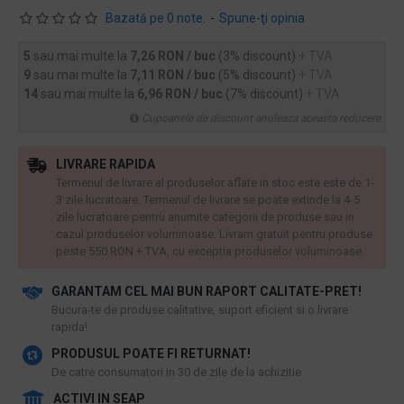
Bazată pe 0 note.
-
Spune-ţi opinia
5
sau mai multe la
7,26 RON / buc
(3% discount)
+ TVA
9
sau mai multe la
7,11 RON / buc
(5% discount)
+ TVA
14
sau mai multe la
6,96 RON / buc
(7% discount)
+ TVA
Cupoanele de discount anuleaza aceasta reducere
LIVRARE RAPIDA
Termenul de livrare al produselor aflate in stoc este este de 1-
3 zile lucratoare. Termenul de livrare se poate extinde la 4-5
zile lucratoare pentru anumite categorii de produse sau in
cazul produselor voluminoase. Livram gratuit pentru produse
peste 550 RON + TVA, cu exceptia produselor voluminoase.
GARANTAM CEL MAI BUN RAPORT CALITATE-PRET!
​Bucura-te de produse calitative, suport eficient si o livrare
rapida!
PRODUSUL POATE FI RETURNAT!
De catre consumatori in 30 de zile de la achizitie
ACTIVI IN SEAP