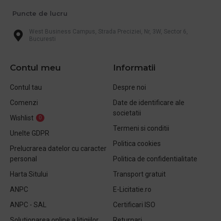
Puncte de lucru
West Business Campus, Strada Preciziei, Nr, 3W, Sector 6,
Bucuresti
Contul meu
Informatii
Contul tau
Despre noi
Comenzi
Date de identificare ale
societatii
Wishlist
0
Termeni si conditii
Unelte GDPR
Politica cookies
Prelucrarea datelor cu caracter
personal
Politica de confidentialitate
Harta Sitului
Transport gratuit
ANPC
E-Licitatie.ro
ANPC - SAL
Certificari ISO
Solutionarea online a litigiilor
Returnari