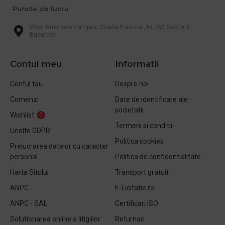
Puncte de lucru
West Business Campus, Strada Preciziei, Nr, 3W, Sector 6,
Bucuresti
Contul meu
Informatii
Contul tau
Despre noi
Comenzi
Date de identificare ale
societatii
Wishlist
0
Termeni si conditii
Unelte GDPR
Politica cookies
Prelucrarea datelor cu caracter
personal
Politica de confidentialitate
Harta Sitului
Transport gratuit
ANPC
E-Licitatie.ro
ANPC - SAL
Certificari ISO
Solutionarea online a litigiilor
Returnari