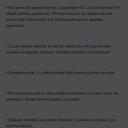
• Recipient de gunoi deschis, capacitate 40 L cu inel interior din
plastic pentru suport sac. Pentru montare pe podea sau pe
perete prin intermediul a 4 orificii perforate pe spatele
aparatului.
• Cu un design atractiv si robust, acest
cos de gunoi
este
modern si elegant, precum si foarte rezistent si functional.
• Complet sudat, cu colțuri solide fără bavuri și zone ascuțite.
• Potrivit pentru băi și zone publice interioare cu trafic mare de
persoane. Model potrivit pentru uz public.
• Opțiune montată pe perete folosind 4 șuruburi și dopuri (nu
sunt furnizate) .