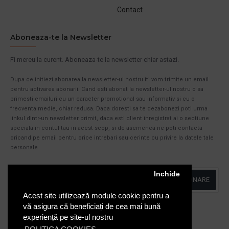
Contact
Aboneaza-te la Newsletter
Fi mereu la curent. Aboneaza-te la newsletter chiar astazi.
Dupa ce initiezi abonarea la newsletter-ul nostru iti vom trimite un email
pentru activarea abonarii. Cand esti abonat la newsletter-ul nostru o sa
primesti emailuri cu un caracter promotional sau informativ si cu o
frecventa medie, chiar redusa. Daca doresti sa te dezabonezi poti urma
linkul dintr-un newsletter primit, daca esti client inregistrat ai o sectiune
speciala in contul tau in acest scop, si de asemenea ne poti contacta
oricand pe email pentru orice intrebari sau cerinte cu privire la datele tale
personale.
Inchide
ABONARE
Acest site utilizează module cookie pentru a
Am citit şi sunt de acord cu
Politica de Confidentialitate
vă asigura că beneficiați de cea mai bună
experiență pe site-ul nostru