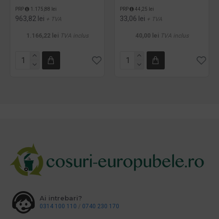
PRP
1.175,88 lei
PRP
44,25 lei
963,82 lei
33,06 lei
+ TVA
+ TVA
1.166,22 lei
TVA inclus
40,00 lei
TVA inclus
Ai intrebari?
0314 100 110
/
0740 230 170