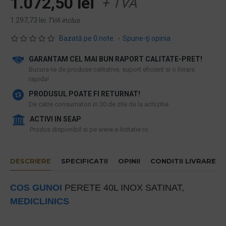
1.072,50 lei
+ TVA
1.297,73 lei
TVA inclus
Bazată pe 0 note.
-
Spune-ţi opinia
GARANTAM CEL MAI BUN RAPORT CALITATE-PRET!
​Bucura-te de produse calitative, suport eficient si o livrare
rapida!
PRODUSUL POATE FI RETURNAT!
De catre consumatori in 30 de zile de la achizitie
ACTIVI IN SEAP
Produs disponibil si pe www.e-licitatie.ro
DESCRIERE
SPECIFICATII
OPINII
CONDITII LIVRARE
COS GUNOI
PERETE 40L INOX SATINAT,
MEDICLINICS