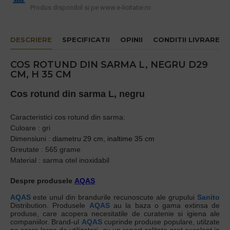
Produs disponibil si pe www.e-licitatie.ro
DESCRIERE
SPECIFICATII
OPINII
CONDITII LIVRARE
COS ROTUND DIN SARMA L, NEGRU D29
CM, H 35 CM
Cos rotund din sarma L, negru
Caracteristici cos rotund din sarma:
Culoare : gri
Dimensiuni :
diametru 29 cm, inaltime 35 cm
Greutate : 565 grame
Material : sarma otel inoxidabil
Despre produsele
AQAS
AQAS
este unul din brandurile recunoscute ale grupului
Sanito
Distribution. Produsele
AQAS
au la baza o gama extinsa de
produse, care acopera necesitatile de curatenie si igiena ale
companiilor. Brand-ul
AQAS
cuprinde produse populare, utilzate