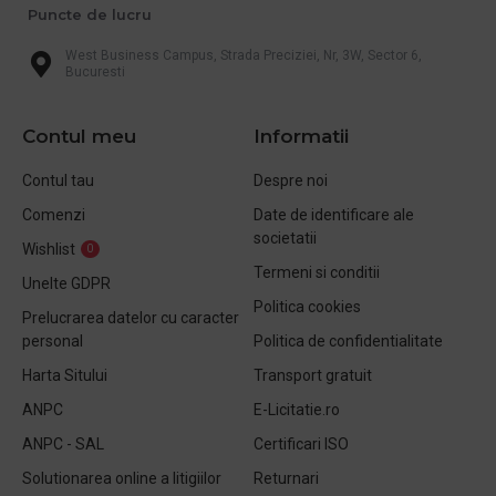
Puncte de lucru
West Business Campus, Strada Preciziei, Nr, 3W, Sector 6,
Bucuresti
Contul meu
Informatii
Contul tau
Despre noi
Comenzi
Date de identificare ale
societatii
Wishlist
0
Termeni si conditii
Unelte GDPR
Politica cookies
Prelucrarea datelor cu caracter
personal
Politica de confidentialitate
Harta Sitului
Transport gratuit
ANPC
E-Licitatie.ro
ANPC - SAL
Certificari ISO
Solutionarea online a litigiilor
Returnari