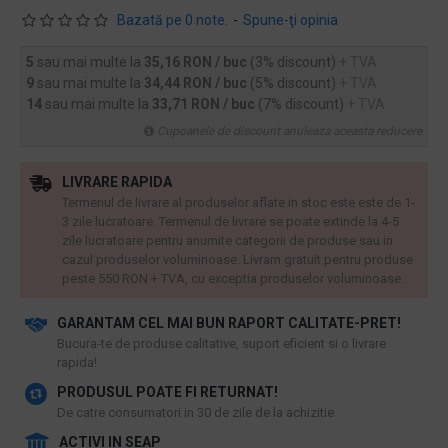
Bazată pe 0 note.
-
Spune-ţi opinia
5
sau mai multe la
35,16 RON / buc
(3% discount)
+ TVA
9
sau mai multe la
34,44 RON / buc
(5% discount)
+ TVA
14
sau mai multe la
33,71 RON / buc
(7% discount)
+ TVA
Cupoanele de discount anuleaza aceasta reducere
LIVRARE RAPIDA
Termenul de livrare al produselor aflate in stoc este este de 1-
3 zile lucratoare. Termenul de livrare se poate extinde la 4-5
zile lucratoare pentru anumite categorii de produse sau in
cazul produselor voluminoase. Livram gratuit pentru produse
peste 550 RON + TVA, cu exceptia produselor voluminoase.
GARANTAM CEL MAI BUN RAPORT CALITATE-PRET!
​Bucura-te de produse calitative, suport eficient si o livrare
rapida!
PRODUSUL POATE FI RETURNAT!
De catre consumatori in 30 de zile de la achizitie
ACTIVI IN SEAP