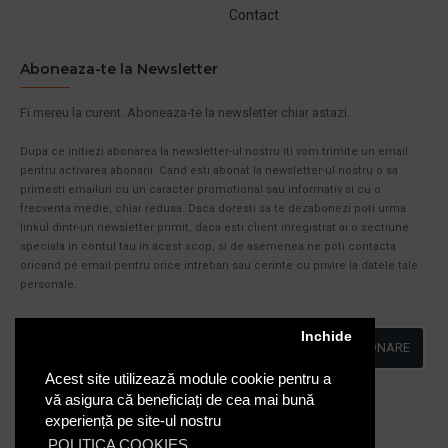
Contact
Aboneaza-te la Newsletter
Fi mereu la curent. Aboneaza-te la newsletter chiar astazi.
Dupa ce initiezi abonarea la newsletter-ul nostru iti vom trimite un email
pentru activarea abonarii. Cand esti abonat la newsletter-ul nostru o sa
primesti emailuri cu un caracter promotional sau informativ si cu o
frecventa medie, chiar redusa. Daca doresti sa te dezabonezi poti urma
linkul dintr-un newsletter primit, daca esti client inregistrat ai o sectiune
speciala in contul tau in acest scop, si de asemenea ne poti contacta
oricand pe email pentru orice intrebari sau cerinte cu privire la datele tale
personale.
Inchide
ABONARE
Acest site utilizează module cookie pentru a
Am citit şi sunt de acord cu
Politica de Confidentialitate
vă asigura că beneficiați de cea mai bună
experiență pe site-ul nostru
POLITICA COOKIES