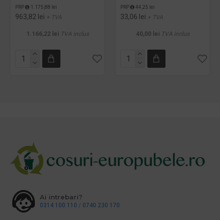
PRP
1.175,88 lei
PRP
44,25 lei
963,82 lei
33,06 lei
+ TVA
+ TVA
1.166,22 lei
TVA inclus
40,00 lei
TVA inclus
Ai intrebari?
0314 100 110
/
0740 230 170