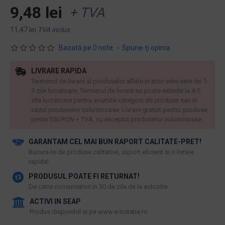
9,48 lei
+ TVA
11,47 lei
TVA inclus
Bazată pe 0 note.
-
Spune-ţi opinia
LIVRARE RAPIDA
Termenul de livrare al produselor aflate in stoc este este de 1-
3 zile lucratoare. Termenul de livrare se poate extinde la 4-5
zile lucratoare pentru anumite categorii de produse sau in
cazul produselor voluminoase. Livram gratuit pentru produse
peste 550 RON + TVA, cu exceptia produselor voluminoase.
GARANTAM CEL MAI BUN RAPORT CALITATE-PRET!
​Bucura-te de produse calitative, suport eficient si o livrare
rapida!
PRODUSUL POATE FI RETURNAT!
De catre consumatori in 30 de zile de la achizitie
ACTIVI IN SEAP
Produs disponibil si pe www.e-licitatie.ro