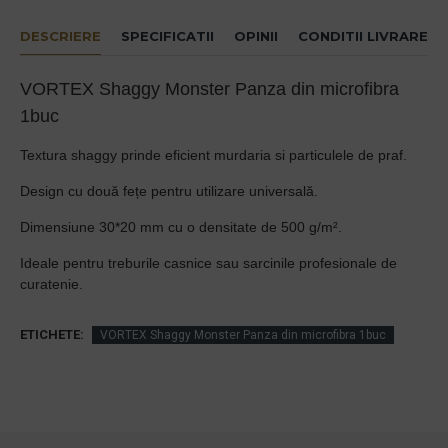
DESCRIERE
SPECIFICATII
OPINII
CONDITII LIVRARE
VORTEX Shaggy Monster Panza din microfibra
1buc
Textura shaggy prinde eficient murdaria si particulele de praf.
Design cu două fețe pentru utilizare universală.
Dimensiune 30*20 mm cu o densitate de 500 g/m².
Ideale pentru treburile casnice sau sarcinile profesionale de
curatenie.
ETICHETE:
VORTEX Shaggy Monster Panza din microfibra 1buc