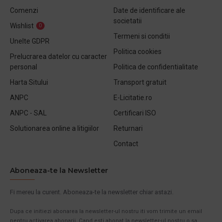
Comenzi
Date de identificare ale
societatii
Wishlist
0
Termeni si conditii
Unelte GDPR
Politica cookies
Prelucrarea datelor cu caracter
personal
Politica de confidentialitate
Harta Sitului
Transport gratuit
ANPC
E-Licitatie.ro
ANPC - SAL
Certificari ISO
Solutionarea online a litigiilor
Returnari
Contact
Aboneaza-te la Newsletter
Fi mereu la curent. Aboneaza-te la newsletter chiar astazi.
Dupa ce initiezi abonarea la newsletter-ul nostru iti vom trimite un email
pentru activarea abonarii. Cand esti abonat la newsletter-ul nostru o sa