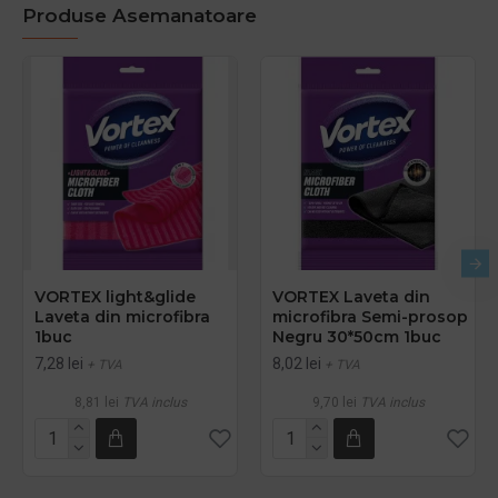
Produse Asemanatoare
VORTEX light&glide
VORTEX Laveta din
Laveta din microfibra
microfibra Semi-prosop
1buc
Negru 30*50cm 1buc
7,28 lei
8,02 lei
+ TVA
+ TVA
8,81 lei
TVA inclus
9,70 lei
TVA inclus