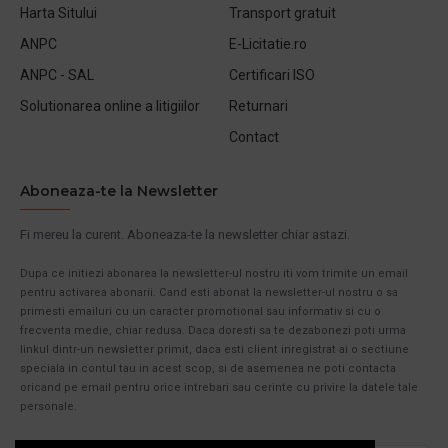
Harta Sitului
Transport gratuit
ANPC
E-Licitatie.ro
ANPC - SAL
Certificari ISO
Solutionarea online a litigiilor
Returnari
Contact
Aboneaza-te la Newsletter
Fi mereu la curent. Aboneaza-te la newsletter chiar astazi.
Dupa ce initiezi abonarea la newsletter-ul nostru iti vom trimite un email
pentru activarea abonarii. Cand esti abonat la newsletter-ul nostru o sa
primesti emailuri cu un caracter promotional sau informativ si cu o
frecventa medie, chiar redusa. Daca doresti sa te dezabonezi poti urma
linkul dintr-un newsletter primit, daca esti client inregistrat ai o sectiune
speciala in contul tau in acest scop, si de asemenea ne poti contacta
oricand pe email pentru orice intrebari sau cerinte cu privire la datele tale
personale.