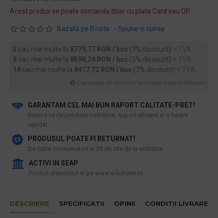
Acest produs se poate comanda doar cu plata Card sau OP
Bazată pe 0 note.
-
Spune-ţi opinia
5
sau mai multe la
8779,77 RON / buc
(3% discount)
+ TVA
9
sau mai multe la
8598,74 RON / buc
(5% discount)
+ TVA
14
sau mai multe la
8417,72 RON / buc
(7% discount)
+ TVA
Cupoanele de discount anuleaza aceasta reducere
GARANTAM CEL MAI BUN RAPORT CALITATE-PRET!
​Bucura-te de produse calitative, suport eficient si o livrare
rapida!
PRODUSUL POATE FI RETURNAT!
De catre consumatori in 30 de zile de la achizitie
ACTIVI IN SEAP
Produs disponibil si pe www.e-licitatie.ro
DESCRIERE
SPECIFICATII
OPINII
CONDITII LIVRARE