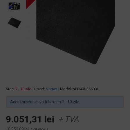
Stoc:
7 - 10 zile
Brand:
Notrax
Model:
NPI743R3660BL
Acest produs iti va fi livrat in 7 - 10 zile.
9.051,31 lei
+ TVA
10.952,09 lei
TVA inclus