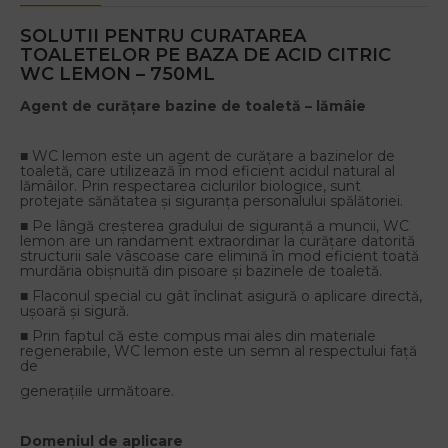
SOLUTII PENTRU CURATAREA
TOALETELOR PE BAZA DE ACID CITRIC
WC LEMON – 750ML
Agent de curățare bazine de toaletă – lămâie
■ WC lemon este un agent de curățare a bazinelor de
toaletă, care utilizează în mod eficient acidul natural al
lămâilor. Prin respectarea ciclurilor biologice, sunt
protejate sănătatea și siguranța personalului spălătoriei.
■ Pe lângă creșterea gradului de siguranță a muncii, WC
lemon are un randament extraordinar la curățare datorită
structurii sale vâscoase care elimină în mod eficient toată
murdăria obișnuită din pisoare și bazinele de toaletă.
■ Flaconul special cu gât înclinat asigură o aplicare directă,
ușoară și sigură.
■ Prin faptul că este compus mai ales din materiale
regenerabile, WC lemon este un semn al respectului față
de
generațiile următoare.
Domeniul de aplicare