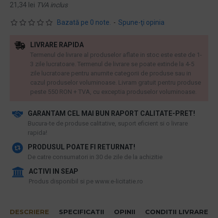
21,34 lei
TVA inclus
Bazată pe 0 note.
-
Spune-ţi opinia
LIVRARE RAPIDA
Termenul de livrare al produselor aflate in stoc este este de 1-
3 zile lucratoare. Termenul de livrare se poate extinde la 4-5
zile lucratoare pentru anumite categorii de produse sau in
cazul produselor voluminoase. Livram gratuit pentru produse
peste 550 RON + TVA, cu exceptia produselor voluminoase.
GARANTAM CEL MAI BUN RAPORT CALITATE-PRET!
​Bucura-te de produse calitative, suport eficient si o livrare
rapida!
PRODUSUL POATE FI RETURNAT!
De catre consumatori in 30 de zile de la achizitie
ACTIVI IN SEAP
Produs disponibil si pe www.e-licitatie.ro
DESCRIERE
SPECIFICATII
OPINII
CONDITII LIVRARE