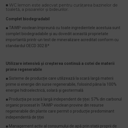
■ WC lemon este adecvat pentru curățarea bazinelor de
toaletă, a pisoarelor și bideurilor.
Complet biodegradabil
■ TAWIP vioclean împreună cu toate ingredientele acestuia sunt
complet biodegradabile și au dovedit această proprietate
importantă printr-un test de mineralizare acreditat conform cu
standardul OECD 302 B*
Utilizare intensivă și creșterea continuă a cotei de materii
prime regenerabile
■ Sisteme de producție care utilizează la scară largă materii
prime si energie din surse regenerabile, folosind pâna la 100%
energie hidroelectrică, solară și geotermală
■ Producția pe scară largă independent de țiței: 57% din carbonul
organic procesat în TAWIP vioclean provine din resurse
regenerabile din plante care permit o producție predominant
independentă de țiței
■ Management activ al consumului de apă prin stații proprii de