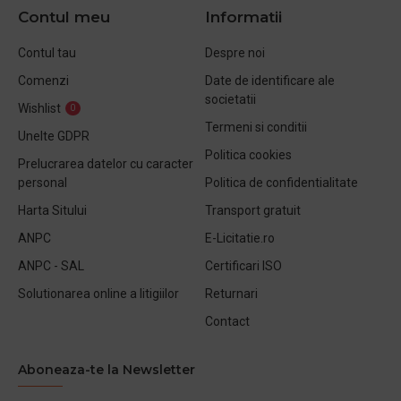
Contul meu
Informatii
Contul tau
Despre noi
Comenzi
Date de identificare ale
societatii
Wishlist
0
Termeni si conditii
Unelte GDPR
Politica cookies
Prelucrarea datelor cu caracter
personal
Politica de confidentialitate
Harta Sitului
Transport gratuit
ANPC
E-Licitatie.ro
ANPC - SAL
Certificari ISO
Solutionarea online a litigiilor
Returnari
Contact
Aboneaza-te la Newsletter