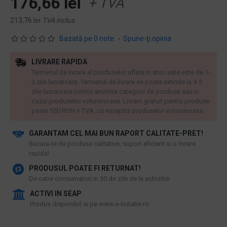
176,66 lei
+ TVA
213,76 lei
TVA inclus
Bazată pe 0 note.
-
Spune-ţi opinia
LIVRARE RAPIDA
Termenul de livrare al produselor aflate in stoc este este de 1-
3 zile lucratoare. Termenul de livrare se poate extinde la 4-5
zile lucratoare pentru anumite categorii de produse sau in
cazul produselor voluminoase. Livram gratuit pentru produse
peste 550 RON + TVA, cu exceptia produselor voluminoase.
GARANTAM CEL MAI BUN RAPORT CALITATE-PRET!
​Bucura-te de produse calitative, suport eficient si o livrare
rapida!
PRODUSUL POATE FI RETURNAT!
De catre consumatori in 30 de zile de la achizitie
ACTIVI IN SEAP
Produs disponibil si pe www.e-licitatie.ro