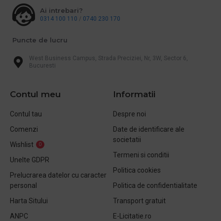
Ai intrebari?
0314 100 110
/
0740 230 170
Puncte de lucru
West Business Campus, Strada Preciziei, Nr, 3W, Sector 6,
Bucuresti
Contul meu
Informatii
Contul tau
Despre noi
Comenzi
Date de identificare ale
societatii
Wishlist
0
Termeni si conditii
Unelte GDPR
Politica cookies
Prelucrarea datelor cu caracter
personal
Politica de confidentialitate
Harta Sitului
Transport gratuit
ANPC
E-Licitatie.ro