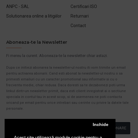
ANPC - SAL
Certificari ISO
Solutionarea online a litigiilor
Returnari
Contact
Aboneaza-te la Newsletter
Fi mereu la curent. Aboneaza-te la newsletter chiar astazi.
Dupa ce initiezi abonarea la newsletter-ul nostru iti vom trimite un email
pentru activarea abonarii. Cand esti abonat la newsletter-ul nostru o sa
primesti emailuri cu un caracter promotional sau informativ si cu o
frecventa medie, chiar redusa. Daca doresti sa te dezabonezi poti urma
linkul dintr-un newsletter primit, daca esti client inregistrat ai o sectiune
speciala in contul tau in acest scop, si de asemenea ne poti contacta
oricand pe email pentru orice intrebari sau cerinte cu privire la datele tale
personale.
Inchide
ABONARE
Acest site utilizează module cookie pentru a