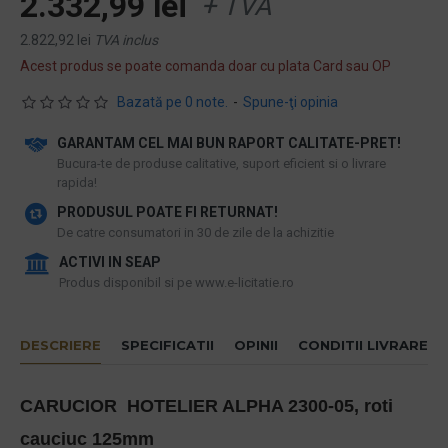
2.332,99 lei
+ TVA
2.822,92 lei
TVA inclus
Acest produs se poate comanda doar cu plata Card sau OP
Bazată pe 0 note.
-
Spune-ţi opinia
GARANTAM CEL MAI BUN RAPORT CALITATE-PRET!
​Bucura-te de produse calitative, suport eficient si o livrare
rapida!
PRODUSUL POATE FI RETURNAT!
De catre consumatori in 30 de zile de la achizitie
ACTIVI IN SEAP
Produs disponibil si pe www.e-licitatie.ro
DESCRIERE
SPECIFICATII
OPINII
CONDITII LIVRARE
CARUCIOR HOTELIER ALPHA 2300-05, roti
cauciuc 125mm