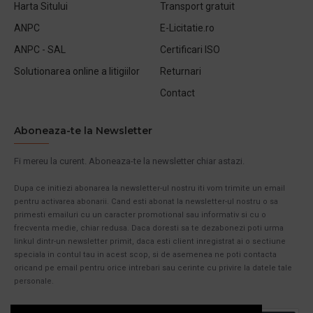
Harta Sitului
Transport gratuit
ANPC
E-Licitatie.ro
ANPC - SAL
Certificari ISO
Solutionarea online a litigiilor
Returnari
Contact
Aboneaza-te la Newsletter
Fi mereu la curent. Aboneaza-te la newsletter chiar astazi.
Dupa ce initiezi abonarea la newsletter-ul nostru iti vom trimite un email
pentru activarea abonarii. Cand esti abonat la newsletter-ul nostru o sa
primesti emailuri cu un caracter promotional sau informativ si cu o
frecventa medie, chiar redusa. Daca doresti sa te dezabonezi poti urma
linkul dintr-un newsletter primit, daca esti client inregistrat ai o sectiune
speciala in contul tau in acest scop, si de asemenea ne poti contacta
oricand pe email pentru orice intrebari sau cerinte cu privire la datele tale
personale.