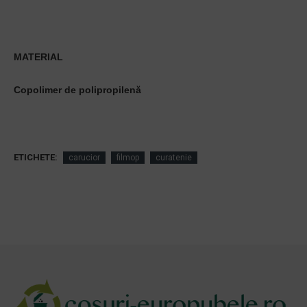
MATERIAL
Copolimer de polipropilenă
ETICHETE:
carucior
filmop
curatenie