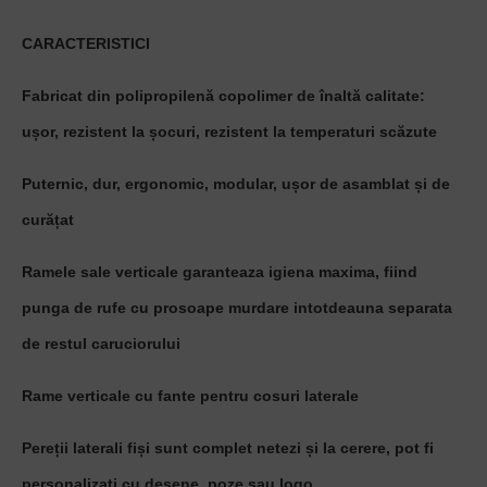
CARACTERISTICI
Fabricat din polipropilenă copolimer de înaltă calitate:
ușor, rezistent la șocuri, rezistent la temperaturi scăzute
Puternic, dur, ergonomic, modular, ușor de asamblat și de
curățat
Ramele sale verticale garanteaza igiena maxima, fiind
punga de rufe cu prosoape murdare intotdeauna separata
de restul caruciorului
Rame verticale cu fante pentru cosuri laterale
Pereții laterali fiși sunt complet netezi și la cerere, pot fi
personalizați cu desene, poze sau logo