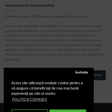
Aboneaza-te la Newsletter
Fi mereu la curent. Aboneaza-te la newsletter chiar astazi.
Dupa ce initiezi abonarea la newsletter-ul nostru iti vom trimite un email
pentru activarea abonarii. Cand esti abonat la newsletter-ul nostru o sa
primesti emailuri cu un caracter promotional sau informativ si cu o
frecventa medie, chiar redusa. Daca doresti sa te dezabonezi poti urma
linkul dintr-un newsletter primit, daca esti client inregistrat ai o sectiune
speciala in contul tau in acest scop, si de asemenea ne poti contacta
oricand pe email pentru orice intrebari sau cerinte cu privire la datele tale
personale.
Inchide
ABONARE
Acest site utilizează module cookie pentru a
Am citit şi sunt de acord cu
Politica de Confidentialitate
vă asigura că beneficiați de cea mai bună
experiență pe site-ul nostru
POLITICA COOKIES
Cosuri-Europubele.ro © 2020