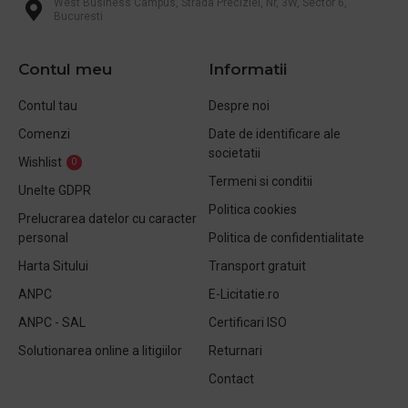
West Business Campus, Strada Preciziei, Nr, 3W, Sector 6,
Bucuresti
Contul meu
Informatii
Contul tau
Despre noi
Comenzi
Date de identificare ale
societatii
Wishlist
0
Termeni si conditii
Unelte GDPR
Politica cookies
Prelucrarea datelor cu caracter
personal
Politica de confidentialitate
Harta Sitului
Transport gratuit
ANPC
E-Licitatie.ro
ANPC - SAL
Certificari ISO
Solutionarea online a litigiilor
Returnari
Contact