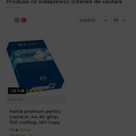
Produse ce îndeplinesc criteriile de căutare
0
-24 %
88032080
Hartie premium pentru
copiator, A4, 80 g/mp,
500 coli/top, SKY Copy
PRP
19,75 lei
15,00 lei