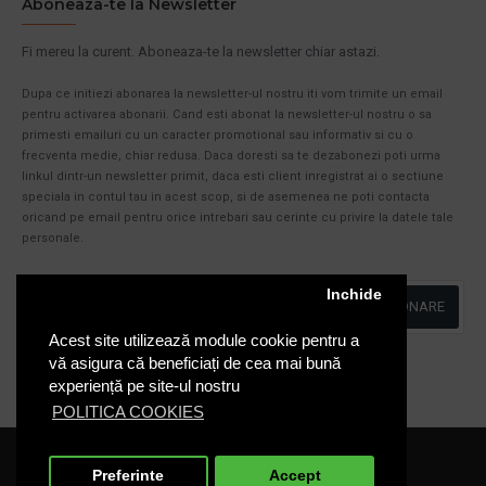
Aboneaza-te la Newsletter
Fi mereu la curent. Aboneaza-te la newsletter chiar astazi.
Dupa ce initiezi abonarea la newsletter-ul nostru iti vom trimite un email
pentru activarea abonarii. Cand esti abonat la newsletter-ul nostru o sa
primesti emailuri cu un caracter promotional sau informativ si cu o
frecventa medie, chiar redusa. Daca doresti sa te dezabonezi poti urma
linkul dintr-un newsletter primit, daca esti client inregistrat ai o sectiune
speciala in contul tau in acest scop, si de asemenea ne poti contacta
oricand pe email pentru orice intrebari sau cerinte cu privire la datele tale
personale.
Inchide
ABONARE
Acest site utilizează module cookie pentru a
Am citit şi sunt de acord cu
Politica de Confidentialitate
vă asigura că beneficiați de cea mai bună
experiență pe site-ul nostru
POLITICA COOKIES
Cosuri-Europubele.ro © 2020
Preferinte
Accept