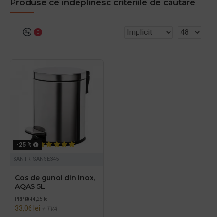
Produse ce îndeplinesc criteriile de căutare
0
-25 %
SANTR_SANSE345
Cos de gunoi din inox,
AQAS 5L
PRP
44,25 lei
33,06 lei
+ TVA