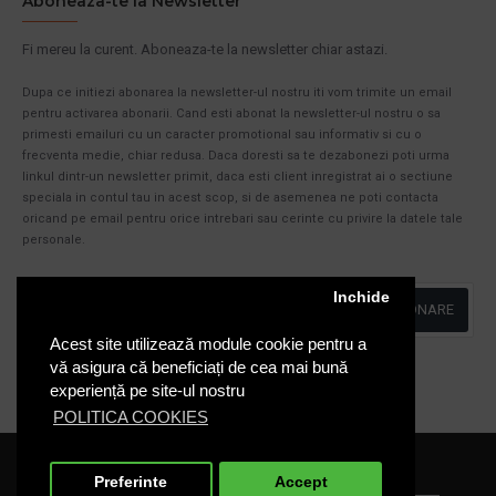
Aboneaza-te la Newsletter
Fi mereu la curent. Aboneaza-te la newsletter chiar astazi.
Dupa ce initiezi abonarea la newsletter-ul nostru iti vom trimite un email
pentru activarea abonarii. Cand esti abonat la newsletter-ul nostru o sa
primesti emailuri cu un caracter promotional sau informativ si cu o
frecventa medie, chiar redusa. Daca doresti sa te dezabonezi poti urma
linkul dintr-un newsletter primit, daca esti client inregistrat ai o sectiune
speciala in contul tau in acest scop, si de asemenea ne poti contacta
oricand pe email pentru orice intrebari sau cerinte cu privire la datele tale
personale.
Inchide
ABONARE
Acest site utilizează module cookie pentru a
Am citit şi sunt de acord cu
Politica de Confidentialitate
vă asigura că beneficiați de cea mai bună
experiență pe site-ul nostru
POLITICA COOKIES
Cosuri-Europubele.ro © 2020
Preferinte
Accept