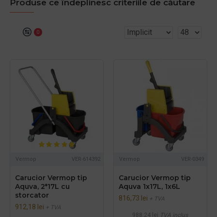
Produse ce îndeplinesc criteriile de căutare
0
Vermop
VER-614392
Vermop
VER-0349
Carucior Vermop tip
Carucior Vermop tip
Aquva, 2*17L cu
Aquva 1x17L, 1x6L
storcator
816,73 lei
+ TVA
912,18 lei
+ TVA
988,24 lei
TVA inclus