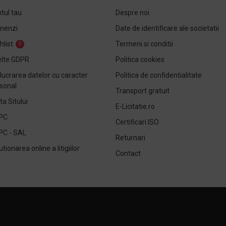
tul tau
Despre noi
menzi
Date de identificare ale societatii
hlist
Termeni si conditii
0
lte GDPR
Politica cookies
lucrarea datelor cu caracter
Politica de confidentialitate
sonal
Transport gratuit
ta Sitului
E-Licitatie.ro
PC
Certificari ISO
PC - SAL
Returnari
utionarea online a litigiilor
Contact