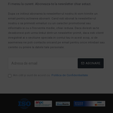
Fi mereu la curent. Aboneaza-te la newsletter chiar astazi.
Dupa ce initiezi abonarea la newsletter-ul nostru iti vom trimite un
email pentru activarea abonarii. Cand esti abonat la newsletter-ul
nostru o sa primesti emailuri cu un caracter promotional sau
informativ si cu o frecventa medie, chiar redusa. Daca doresti sa te
dezabonezi poti urma linkul dintr-un newsletter primit, daca esti client
inregistrat ai o sectiune speciala in contul tau in acest scop, si de
asemenea ne poti contacta oricand pe email pentru orice intrebari sau
cerinte cu privire la datele tale personale.
ABONARE
Am citit şi sunt de acord cu
Politica de Confidentialitate