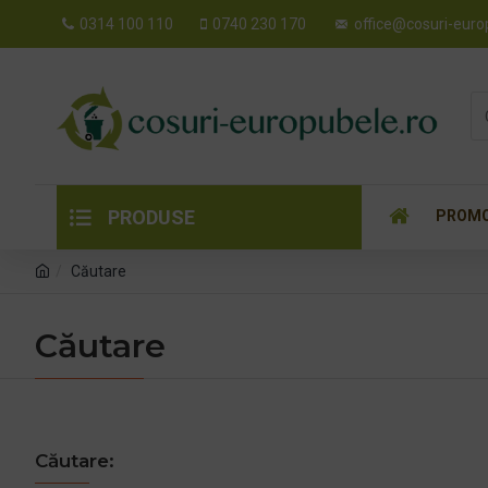
0314 100 110
0740 230 170
office@cosuri-euro
PRODUSE
PROMO
Căutare
Căutare
Căutare: