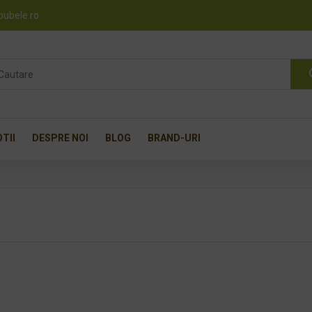
pubele.ro
TII
DESPRE NOI
BLOG
BRAND-URI