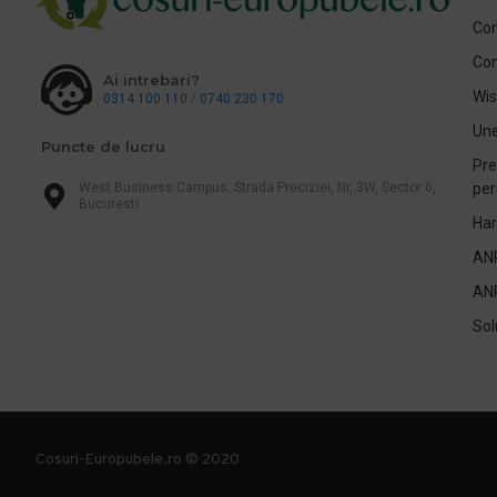
Con
Co
Ai intrebari?
Wis
0314 100 110
/
0740 230 170
Une
Puncte de lucru
Pre
West Business Campus, Strada Preciziei, Nr, 3W, Sector 6,
per
Bucuresti
Har
AN
AN
Sol
Cosuri-Europubele.ro © 2020