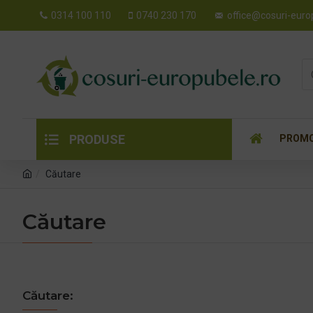
0314 100 110
0740 230 170
office@cosuri-euro
PRODUSE
PROMO
Căutare
Căutare
Căutare: