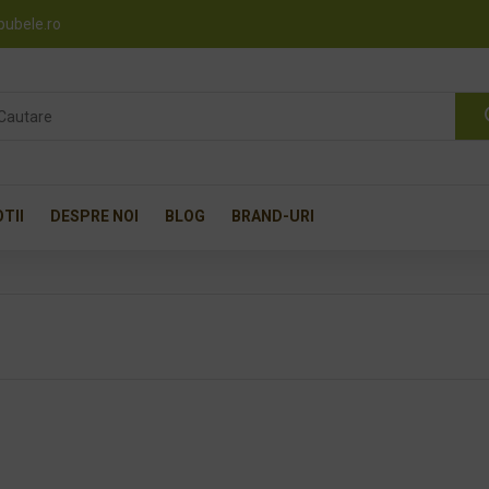
pubele.ro
TII
DESPRE NOI
BLOG
BRAND-URI