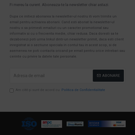
Fi mereu la curent. Aboneaza-te la newsletter chiar astazi.
Dupa ce initiezi abonarea la newsletter-ul nostru iti vom trimite un
email pentru activarea abonarii. Cand esti abonat la newsletter-ul
nostru o sa primesti emailuri cu un caracter promotional sau
informativ si cu o frecventa medie, chiar redusa. Daca doresti sa te
dezabonezi poti urma linkul dintr-un newsletter primit, daca esti client
inregistrat ai o sectiune speciala in contul tau in acest scop, si de
asemenea ne poti contacta oricand pe email pentru orice intrebari sau
cerinte cu privire la datele tale personale.
ABONARE
Am citit şi sunt de acord cu
Politica de Confidentialitate