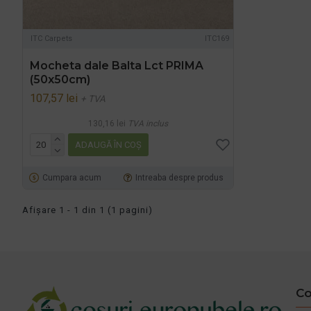
ITC Carpets
ITC169
Mocheta dale Balta Lct PRIMA
(50x50cm)
107,57 lei
+ TVA
130,16 lei
TVA inclus
ADAUGĂ ÎN COŞ
Cumpara acum
Intreaba despre produs
Afişare 1 - 1 din 1 (1 pagini)
Co