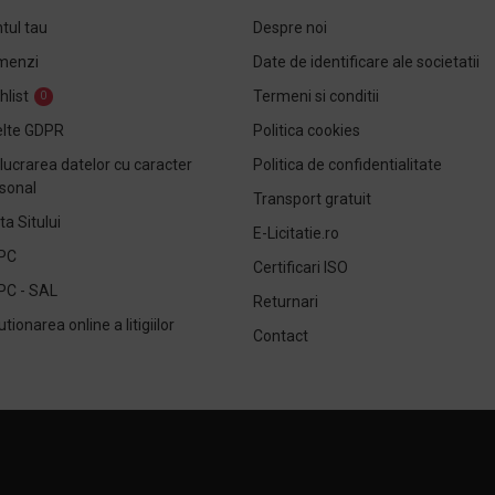
tul tau
Despre noi
menzi
Date de identificare ale societatii
hlist
Termeni si conditii
0
lte GDPR
Politica cookies
lucrarea datelor cu caracter
Politica de confidentialitate
sonal
Transport gratuit
ta Sitului
E-Licitatie.ro
PC
Certificari ISO
PC - SAL
Returnari
utionarea online a litigiilor
Contact