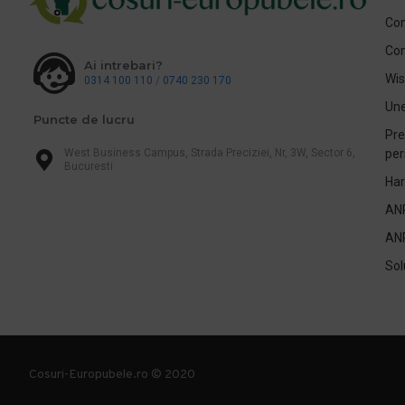
Con
Co
Ai intrebari?
Wis
0314 100 110
/
0740 230 170
Une
Puncte de lucru
Pre
West Business Campus, Strada Preciziei, Nr, 3W, Sector 6,
per
Bucuresti
Har
AN
AN
Sol
Cosuri-Europubele.ro © 2020