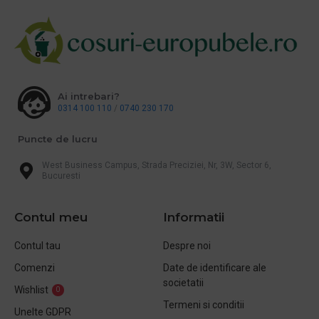
Ai intrebari?
0314 100 110
/
0740 230 170
Puncte de lucru
West Business Campus, Strada Preciziei, Nr, 3W, Sector 6,
Bucuresti
Contul meu
Informatii
Contul tau
Despre noi
Comenzi
Date de identificare ale
societatii
Wishlist
0
Termeni si conditii
Unelte GDPR