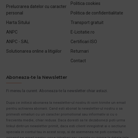
Politica cookies
Prelucrarea datelor cu caracter
personal
Politica de confidentialitate
Harta Sitului
Transport gratuit
ANPC
E-Licitatie.ro
ANPC - SAL
Certificari ISO
Solutionarea online a litigiilor
Returnari
Contact
Aboneaza-te la Newsletter
Fi mereu la curent. Aboneaza-te la newsletter chiar astazi.
Dupa ce initiezi abonarea la newsletter-ul nostru iti vom trimite un email
pentru activarea abonarii. Cand esti abonat la newsletter-ul nostru o sa
primesti emailuri cu un caracter promotional sau informativ si cu o
frecventa medie, chiar redusa. Daca doresti sa te dezabonezi poti urma
linkul dintr-un newsletter primit, daca esti client inregistrat ai o sectiune
speciala in contul tau in acest scop, si de asemenea ne poti contacta
oricand pe email pentru orice intrebari sau cerinte cu privire la datele tale