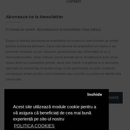
Contact
Aboneaza-te la Newsletter
Fi mereu la curent. Aboneaza-te la newsletter chiar astazi.
Dupa ce initiezi abonarea la newsletter-ul nostru iti vom trimite un email
pentru activarea abonarii. Cand esti abonat la newsletter-ul nostru o sa
primesti emailuri cu un caracter promotional sau informativ si cu o
frecventa medie, chiar redusa. Daca doresti sa te dezabonezi poti urma
linkul dintr-un newsletter primit, daca esti client inregistrat ai o sectiune
speciala in contul tau in acest scop, si de asemenea ne poti contacta
oricand pe email pentru orice intrebari sau cerinte cu privire la datele tale
personale.
Inchide
ABONARE
Acest site utilizează module cookie pentru a
Am citit şi sunt de acord cu
Politica de Confidentialitate
vă asigura că beneficiați de cea mai bună
experiență pe site-ul nostru
POLITICA COOKIES