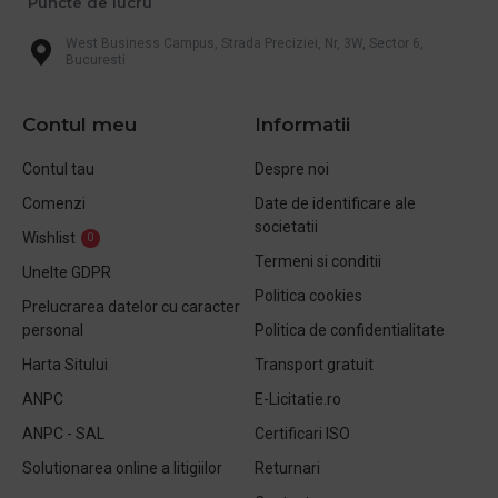
Puncte de lucru
West Business Campus, Strada Preciziei, Nr, 3W, Sector 6,
Bucuresti
Contul meu
Informatii
Contul tau
Despre noi
Comenzi
Date de identificare ale
societatii
Wishlist
0
Termeni si conditii
Unelte GDPR
Politica cookies
Prelucrarea datelor cu caracter
personal
Politica de confidentialitate
Harta Sitului
Transport gratuit
ANPC
E-Licitatie.ro
ANPC - SAL
Certificari ISO
Solutionarea online a litigiilor
Returnari