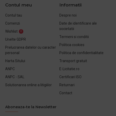
Contul meu
Informatii
Contul tau
Despre noi
Comenzi
Date de identificare ale
societatii
Wishlist
0
Termeni si conditii
Unelte GDPR
Politica cookies
Prelucrarea datelor cu caracter
personal
Politica de confidentialitate
Harta Sitului
Transport gratuit
ANPC
E-Licitatie.ro
ANPC - SAL
Certificari ISO
Solutionarea online a litigiilor
Returnari
Contact
Aboneaza-te la Newsletter