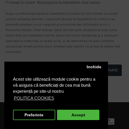
Fi mereu la curent. Aboneaza-te la newsletter chiar astazi.
Dupa ce initiezi abonarea la newsletter-ul nostru iti vom trimite un email
pentru activarea abonarii. Cand esti abonat la newsletter-ul nostru o sa
primesti emailuri cu un caracter promotional sau informativ si cu o
frecventa medie, chiar redusa. Daca doresti sa te dezabonezi poti urma
linkul dintr-un newsletter primit, daca esti client inregistrat ai o sectiune
speciala in contul tau in acest scop, si de asemenea ne poti contacta
oricand pe email pentru orice intrebari sau cerinte cu privire la datele tale
personale.
Inchide
ABONARE
Acest site utilizează module cookie pentru a
Am citit şi sunt de acord cu
Politica de Confidentialitate
vă asigura că beneficiați de cea mai bună
experiență pe site-ul nostru
POLITICA COOKIES
Cosuri-Europubele.ro © 2020
Preferinte
Accept