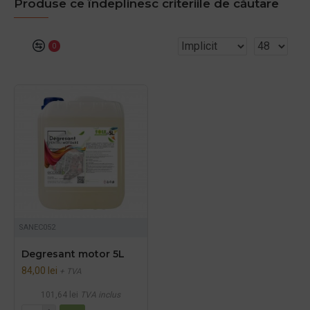
Produse ce îndeplinesc criteriile de căutare
0
SANEC052
Degresant motor 5L
84,00 lei
+ TVA
101,64 lei
TVA inclus