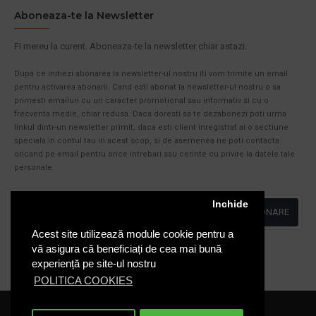
Aboneaza-te la Newsletter
Fi mereu la curent. Aboneaza-te la newsletter chiar astazi.
Dupa ce initiezi abonarea la newsletter-ul nostru iti vom trimite un email
pentru activarea abonarii. Cand esti abonat la newsletter-ul nostru o sa
primesti emailuri cu un caracter promotional sau informativ si cu o
frecventa medie, chiar redusa. Daca doresti sa te dezabonezi poti urma
linkul dintr-un newsletter primit, daca esti client inregistrat ai o sectiune
speciala in contul tau in acest scop, si de asemenea ne poti contacta
oricand pe email pentru orice intrebari sau cerinte cu privire la datele tale
personale.
Inchide
ABONARE
Acest site utilizează module cookie pentru a
Am citit şi sunt de acord cu
Politica de Confidentialitate
vă asigura că beneficiați de cea mai bună
experiență pe site-ul nostru
POLITICA COOKIES
Cosuri-Europubele.ro © 2020