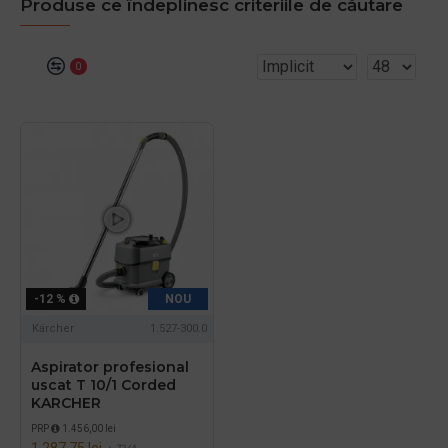
Produse ce îndeplinesc criteriile de căutare
0
-12 %
NOU
Kärcher
1.527-300.0
Aspirator profesional
uscat T 10/1 Corded
KARCHER
PRP
1.456,00 lei
1.287,75 lei