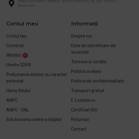
West Business Campus, Strada Preciziei, Nr, 3W, Sector 6,
Bucuresti
Contul meu
Informatii
Contul tau
Despre noi
Comenzi
Date de identificare ale
societatii
Wishlist
0
Termeni si conditii
Unelte GDPR
Politica cookies
Prelucrarea datelor cu caracter
personal
Politica de confidentialitate
Harta Sitului
Transport gratuit
ANPC
E-Licitatie.ro
ANPC - SAL
Certificari ISO
Solutionarea online a litigiilor
Returnari
Contact