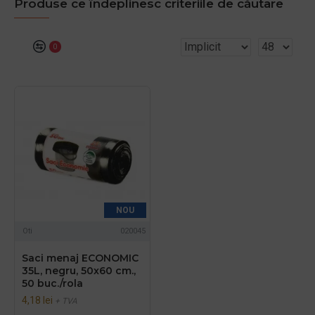
Produse ce îndeplinesc criteriile de căutare
0
NOU
Oti
020045
Saci menaj ECONOMIC
35L, negru, 50x60 cm.,
50 buc./rola
4,18 lei
+ TVA