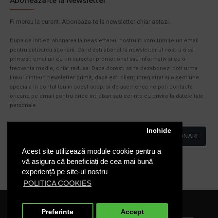
Aboneaza-te la Newsletter
Fi mereu la curent. Aboneaza-te la newsletter chiar astazi.
Dupa ce initiezi abonarea la newsletter-ul nostru iti vom trimite un email
pentru activarea abonarii. Cand esti abonat la newsletter-ul nostru o sa
primesti emailuri cu un caracter promotional sau informativ si cu o
frecventa medie, chiar redusa. Daca doresti sa te dezabonezi poti urma
linkul dintr-un newsletter primit, daca esti client inregistrat ai o sectiune
speciala in contul tau in acest scop, si de asemenea ne poti contacta
oricand pe email pentru orice intrebari sau cerinte cu privire la datele tale
personale.
Inchide
ABONARE
Acest site utilizează module cookie pentru a
Am citit şi sunt de acord cu
Politica de Confidentialitate
vă asigura că beneficiați de cea mai bună
experiență pe site-ul nostru
POLITICA COOKIES
Cosuri-Europubele.ro © 2020
Preferinte
Accept