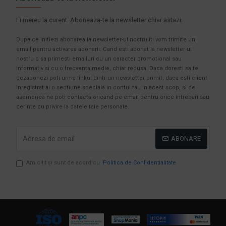
Fi mereu la curent. Aboneaza-te la newsletter chiar astazi.
Dupa ce initiezi abonarea la newsletter-ul nostru iti vom trimite un
email pentru activarea abonarii. Cand esti abonat la newsletter-ul
nostru o sa primesti emailuri cu un caracter promotional sau
informativ si cu o frecventa medie, chiar redusa. Daca doresti sa te
dezabonezi poti urma linkul dintr-un newsletter primit, daca esti client
inregistrat ai o sectiune speciala in contul tau in acest scop, si de
asemenea ne poti contacta oricand pe email pentru orice intrebari sau
cerinte cu privire la datele tale personale.
ABONARE
Am citit şi sunt de acord cu
Politica de Confidentialitate