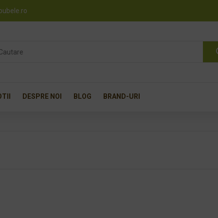
pubele.ro
TII
DESPRE NOI
BLOG
BRAND-URI