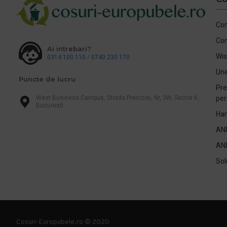
Con
Co
Ai intrebari?
Wis
0314 100 110
/
0740 230 170
Une
Puncte de lucru
Pre
West Business Campus, Strada Preciziei, Nr, 3W, Sector 6,
per
Bucuresti
Har
AN
AN
Sol
Cosuri-Europubele.ro © 2020