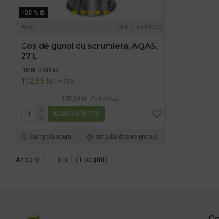
-20 %
AQAS
SANTR_SANIP353
Cos de gunoi cu scrumiera, AQAS,
27 L
PRP
140,44 lei
112,35 lei
+ TVA
135,94 lei
TVA inclus
ADAUGĂ ÎN COŞ
Cumpara acum
Intreaba despre produs
Afişare 1 - 1 din 1 (1 pagini)
Co