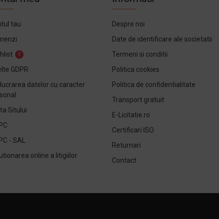
tul tau
Despre noi
menzi
Date de identificare ale societatii
hlist
Termeni si conditii
0
lte GDPR
Politica cookies
lucrarea datelor cu caracter
Politica de confidentialitate
sonal
Transport gratuit
ta Sitului
E-Licitatie.ro
PC
Certificari ISO
PC - SAL
Returnari
utionarea online a litigiilor
Contact