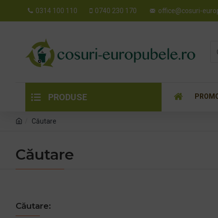
0314 100 110
0740 230 170
office@cosuri-euro
PRODUSE
PROMO
Căutare
Căutare
Căutare: