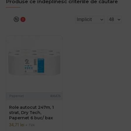
Produse ce îndeplinesc criteriile de căutare
0
Papernet
406476
Role autocut 247m, 1
strat, Dry Tech,
Papernet 6 buc/ bax
34,71 lei
+ TVA