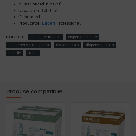
Numar bucati in bax: 6
Capacitate: 1000 ml.
Culoare: alb
Producator:
Lucart
Professional.
ETICHETE:
dispenser manual
dispenser plastic
dispenser sapun spuma
dispenser alb
dispenser sapun
identity
lucart
Produse compatibile