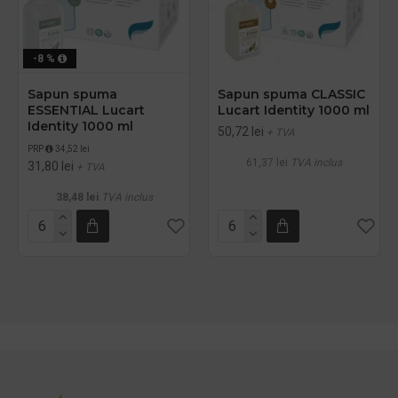
-8 %
Sapun spuma
Sapun spuma CLASSIC
ESSENTIAL Lucart
Lucart Identity 1000 ml
Identity 1000 ml
50,72 lei
+ TVA
PRP
34,52 lei
61,37 lei
TVA inclus
31,80 lei
+ TVA
38,48 lei
TVA inclus