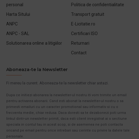
personal
Politica de confidentialitate
Harta Sitului
Transport gratuit
ANPC
E-Licitatie.ro
ANPC - SAL
Certificari ISO
Solutionarea online a litigiilor
Returnari
Contact
Aboneaza-te la Newsletter
Fi mereu la curent. Aboneaza-te la newsletter chiar astazi.
Dupa ce initiezi abonarea la newsletter-ul nostru iti vom trimite un email
pentru activarea abonarii. Cand esti abonat la newsletter-ul nostru o sa
primesti emailuri cu un caracter promotional sau informativ si cu o
frecventa medie, chiar redusa. Daca doresti sa te dezabonezi poti urma
linkul dintr-un newsletter primit, daca esti client inregistrat ai o sectiune
speciala in contul tau in acest scop, si de asemenea ne poti contacta
oricand pe email pentru orice intrebari sau cerinte cu privire la datele tale
personale.