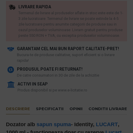
LIVRARE RAPIDA
Termenul de livrare al produselor aflate in stoc este este de 1-
3 zile lucratoare. Termenul de livrare se poate extinde la 4-5
zile lucratoare pentru anumite categorii de produse sau in
cazul produselor voluminoase. Livram gratuit pentru produse
peste 550 RON + TVA, cu exceptia produselor voluminoase.
GARANTAM CEL MAI BUN RAPORT CALITATE-PRET!
​Bucura-te de produse calitative, suport eficient si o livrare
rapida!
PRODUSUL POATE FI RETURNAT!
De catre consumatori in 30 de zile de la achizitie
ACTIVI IN SEAP
Produs disponibil si pe www.e-licitatie.ro
DESCRIERE
SPECIFICATII
OPINII
CONDITII LIVRARE
Dozator alb
sapun spuma
- Identity,
LUCART
,
1000 ml - functioneaza doar cu rezerve
Lucart