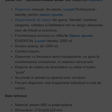
Dispenser
manual, din plastic,
Lucart
Professional -
Identity, pentru
sapun spuma
.
Dispenserele de sapun
din gama "Identity" combina
eleganta, calitatea si fiabilitatea intr-un singur dispenser,
usor de folosit si economic.
Functioneaza exclusiv cu refilurile
Sapun spuma
ESSENTIAL
Lucart
Identity 1000 m
l
Dozare exacta, de 1000 ml.
Comfort maxim.
Dispenser cu fereastra semi-transparenta, ce ajuta la
monitorizarea consumului, in vederea reincarcarii.
Dispune de sistem de deschidere cu cheie si buton
"push".
Se prinde in perete cu ajutorul unor suruburi.
Fiecare dispenser vine impachetat individual in cutii de
carton.
Date tehnice:
Material: plastic ABS si polipropilena
Dimensiuni: 272x110x113 mm