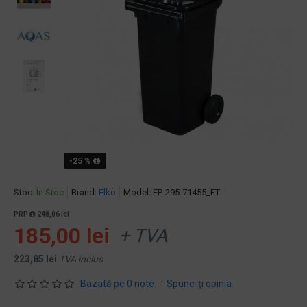
-25 %
Stoc:
În Stoc
Brand:
Elko
Model:
EP-295-71455_FT
PRP
248,06 lei
185,00 lei
+ TVA
223,85 lei
TVA inclus
Bazată pe 0 note.
-
Spune-ţi opinia