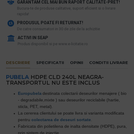
GARANTAM CEL MAI BUN RAPORT CALITATE-PRET!
​Bucura-te de produse calitative, suport eficient si o livrare
rapida!
PRODUSUL POATE FI RETURNAT!
De catre consumatori in 30 de zile de la achizitie
ACTIVI IN SEAP
Produs disponibil si pe www.e-licitatie.ro
DESCRIERE
SPECIFICATII
OPINII
CONDITII LIVRARE
PUBELA
HDPE CLD 240L NEAGRA-
TRANSPORTUL NU ESTE INCLUS
Europubel
a
destinata colectarii
deseurilor menajere
( bio
- degradabile,mixte ) sau
deseurilor reciclabile
(hartie,
sticla, PET, metal).
La cererea clientului se poate livra si varianta modificata
pentru
colectarea de deseuri sortate
.
Fabricata din polietilena de inalta densitate (HDPE), pura,
prin sistem de injectie.