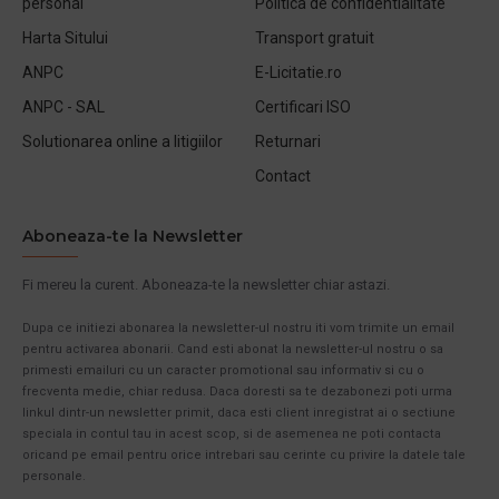
personal
Politica de confidentialitate
Harta Sitului
Transport gratuit
ANPC
E-Licitatie.ro
ANPC - SAL
Certificari ISO
Solutionarea online a litigiilor
Returnari
Contact
Aboneaza-te la Newsletter
Fi mereu la curent. Aboneaza-te la newsletter chiar astazi.
Dupa ce initiezi abonarea la newsletter-ul nostru iti vom trimite un email
pentru activarea abonarii. Cand esti abonat la newsletter-ul nostru o sa
primesti emailuri cu un caracter promotional sau informativ si cu o
frecventa medie, chiar redusa. Daca doresti sa te dezabonezi poti urma
linkul dintr-un newsletter primit, daca esti client inregistrat ai o sectiune
speciala in contul tau in acest scop, si de asemenea ne poti contacta
oricand pe email pentru orice intrebari sau cerinte cu privire la datele tale
personale.