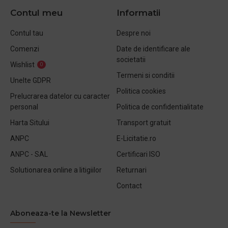
Contul meu
Informatii
Contul tau
Despre noi
Comenzi
Date de identificare ale
societatii
Wishlist
0
Termeni si conditii
Unelte GDPR
Politica cookies
Prelucrarea datelor cu caracter
personal
Politica de confidentialitate
Harta Sitului
Transport gratuit
ANPC
E-Licitatie.ro
ANPC - SAL
Certificari ISO
Solutionarea online a litigiilor
Returnari
Contact
Aboneaza-te la Newsletter