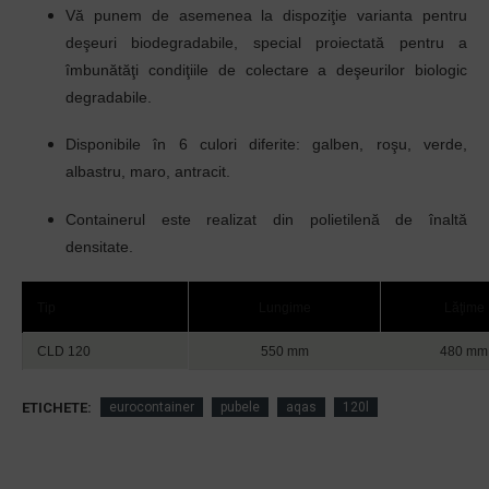
Vă punem de asemenea la dispoziţie varianta pentru
deşeuri biodegradabile, special proiectată pentru a
îmbunătăţi condiţiile de colectare a deşeurilor biologic
degradabile.
Disponibile
în
6 culori diferite: galben, roşu, verde,
albastru, maro, antracit.
Containerul este realizat din polietilenă de
înaltă
densitate
.
Tip
Lungime
Lăţime
CLD 120
550 mm
480 mm
ETICHETE:
eurocontainer
pubele
aqas
120l