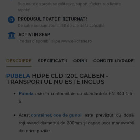
​Bucura-te de produse calitative, suport eficient si o livrare
rapida!
PRODUSUL POATE FI RETURNAT!
De catre consumatori in 30 de zile de la achizitie
ACTIVI IN SEAP
Produs disponibil si pe www.e-licitatie.ro
DESCRIERE
SPECIFICATII
OPINII
CONDITII LIVRARE
PUBELA
HDPE CLD 120L GALBEN -
TRANSPORTUL NU ESTE INCLUS
Pubela
este în conformitate cu standardele EN 840-1-5-
6.
Acest
container, cos de gunoi
este prevăzut cu două
roţi avand diametrul de 200mm şi capac usor manevrabil
din orice pozitie.