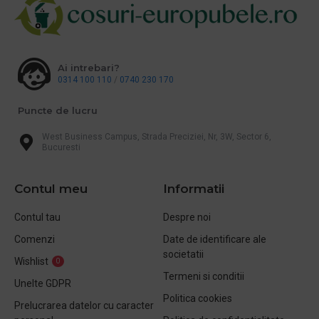
Ai intrebari?
0314 100 110
/
0740 230 170
Puncte de lucru
West Business Campus, Strada Preciziei, Nr, 3W, Sector 6,
Bucuresti
Contul meu
Informatii
Contul tau
Despre noi
Comenzi
Date de identificare ale
societatii
Wishlist
0
Termeni si conditii
Unelte GDPR
Politica cookies
Prelucrarea datelor cu caracter