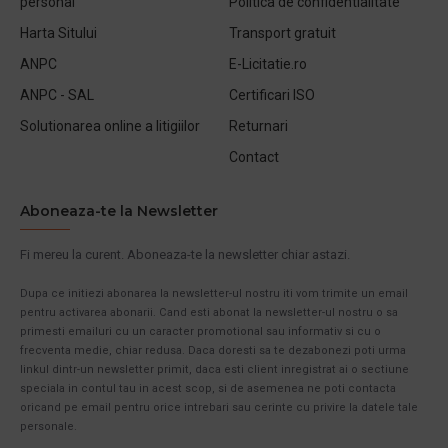
personal
Politica de confidentialitate
Harta Sitului
Transport gratuit
ANPC
E-Licitatie.ro
ANPC - SAL
Certificari ISO
Solutionarea online a litigiilor
Returnari
Contact
Aboneaza-te la Newsletter
Fi mereu la curent. Aboneaza-te la newsletter chiar astazi.
Dupa ce initiezi abonarea la newsletter-ul nostru iti vom trimite un email
pentru activarea abonarii. Cand esti abonat la newsletter-ul nostru o sa
primesti emailuri cu un caracter promotional sau informativ si cu o
frecventa medie, chiar redusa. Daca doresti sa te dezabonezi poti urma
linkul dintr-un newsletter primit, daca esti client inregistrat ai o sectiune
speciala in contul tau in acest scop, si de asemenea ne poti contacta
oricand pe email pentru orice intrebari sau cerinte cu privire la datele tale
personale.