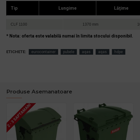
Tip
Lungime
Lăţime
CLF 1100
1370 mm
1
* Nota: oferta este valabilă numai în limita stocului disponibil.
ETICHETE:
eurocontainer
pubele
aqas
aqas
hdpe
Produse Asemanatoare
2 - 3 SAPTAMANI