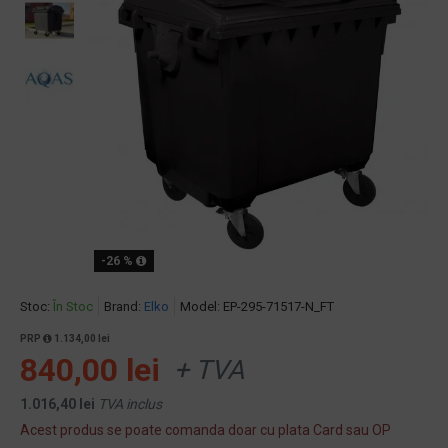
-26 %
Stoc:
În Stoc
Brand:
Elko
Model:
EP-295-71517-N_FT
PRP
1.134,00 lei
840,00 lei
+ TVA
1.016,40 lei
TVA inclus
Acest produs se poate comanda doar cu plata Card sau OP