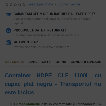
Bazată pe 0 note.
-
Spune-ţi opinia
GARANTAM CEL MAI BUN RAPORT CALITATE-PRET!
​Bucura-te de produse calitative, suport eficient si o livrare
rapida!
PRODUSUL POATE FI RETURNAT!
De catre consumatori in 30 de zile de la achizitie
ACTIVI IN SEAP
Produs disponibil si pe www.e-licitatie.ro
DESCRIERE
SPECIFICATII
OPINII
CONDITII LIVRARE
Container
HDPE CLF 1100L cu
capac plat negru - Transportul nu
este inclus
Eurocontainerul
este în conformitate cu standardele EN