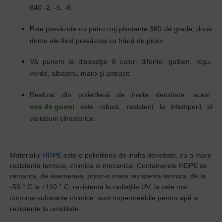
840 -2, -5, -6.
Este prevăzute cu patru roţi pivotante 360 de grade, două
dintre ele fiind prevăzute cu frână de picior.
Vă punem la dispoziţie 6 culori diferite: galben, roşu,
verde, albastru, maro şi antracit.
Realizat din polietilenă de inalta densitate, acest
cos de gunoi
este robust, rezistent la intemperii si
variatiuni climaterice.
Materialul
HDPE
este o
polietilena de inalta densitate, cu o
mare
rezistenta termica, chimica si mecanica. Containerele HDPE se
remarca, de asemenea, printr-o mare rezistenta termica,
de la
-50 ° C la +110 ° C, rezistenta la
radiaţiile UV,
la cele mai
comune substanțe chimice, sunt i
mpermeabile pentru apă si
rezistente la umiditate.