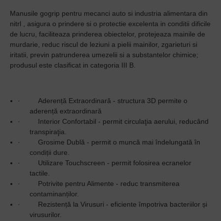
Manusile gogrip pentru mecanci auto si industria alimentara din
nitrl , asigura o prindere si o protectie excelenta in conditii dificile
de lucru, faciliteaza prinderea obiectelor, protejeaza mainile de
murdarie, reduc riscul de leziuni a pielii mainilor, zgarieturi si
iritatii, previn patrunderea umezelii si a substantelor chimice;
produsul este clasificat in categoria III B.
·
Aderență Extraordinară - structura 3D permite o
aderență extraordinară
·
Interior Confortabil - permit circulaţia aerului, reducând
transpiraţia.
·
Grosime Dublă - permit o muncă mai îndelungată în
condiții dure.
·
Utilizare Touchscreen - permit folosirea ecranelor
tactile.
·
Potrivite pentru Alimente - reduc transmiterea
contaminanților.
·
Rezistență la Virusuri - eficiente împotriva bacteriilor și
virusurilor.