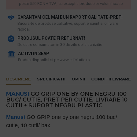
peste 550 RON + TVA, cu exceptia produselor voluminoase.
GARANTAM CEL MAI BUN RAPORT CALITATE-PRET!
​Bucura-te de produse calitative, suport eficient si o livrare
rapida!
PRODUSUL POATE FI RETURNAT!
De catre consumatori in 30 de zile de la achizitie
ACTIVI IN SEAP
Produs disponibil si pe www.e-licitatie.ro
DESCRIERE
SPECIFICATII
OPINII
CONDITII LIVRARE
MANUSI
GO GRIP ONE BY ONE NEGRU 100
BUC/ CUTIE, PRET PER CUTIE, LIVRARE 10
CUTII + SUPORT NEGRU PLASTIC
Manusi
GO GRIP one by one negru 100 buc/
cutie, 10 cutii/ bax