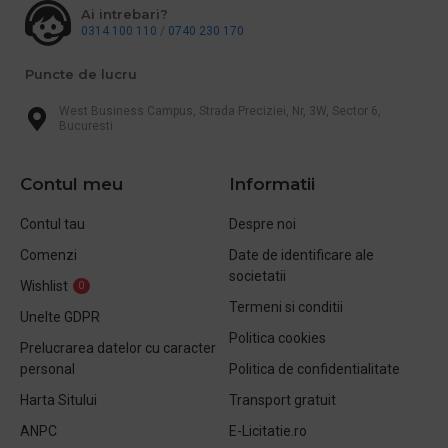
Ai intrebari?
0314 100 110
/
0740 230 170
Puncte de lucru
West Business Campus, Strada Preciziei, Nr, 3W, Sector 6,
Bucuresti
Contul meu
Informatii
Contul tau
Despre noi
Comenzi
Date de identificare ale
societatii
Wishlist
0
Termeni si conditii
Unelte GDPR
Politica cookies
Prelucrarea datelor cu caracter
personal
Politica de confidentialitate
Harta Sitului
Transport gratuit
ANPC
E-Licitatie.ro