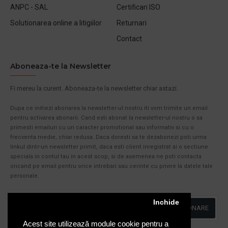
ANPC - SAL
Certificari ISO
Solutionarea online a litigiilor
Returnari
Contact
Aboneaza-te la Newsletter
Fi mereu la curent. Aboneaza-te la newsletter chiar astazi.
Dupa ce initiezi abonarea la newsletter-ul nostru iti vom trimite un email
pentru activarea abonarii. Cand esti abonat la newsletter-ul nostru o sa
primesti emailuri cu un caracter promotional sau informativ si cu o
frecventa medie, chiar redusa. Daca doresti sa te dezabonezi poti urma
linkul dintr-un newsletter primit, daca esti client inregistrat ai o sectiune
speciala in contul tau in acest scop, si de asemenea ne poti contacta
oricand pe email pentru orice intrebari sau cerinte cu privire la datele tale
personale.
Inchide
ABONARE
Acest site utilizează module cookie pentru a