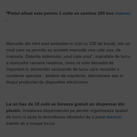
*Pretul afisat este pentru 1 cutie ce contine 100 buc
manusi
.
Manusile din nitril sunt ambalate in cutii cu 100 de bucati, intr-un
mod care va permite sa scoateti manusile una cate una, de
manseta. Datorita sistemului „unul cate unul”, suprafata de lucru
a manusilor ramane neatinsa, ceea ce este deosebit de
important in domeniile/ sectoarele de lucru care necesita o
curatenie speciala - ateliere de vopsitorie, laboratoare sau in
timpul productiei de dispozitive electronice.
La un bax de 10 cutii se livreaza gratuit un dispenser din
plastic.
Instalarea dispenserului pe perete organizeaza spatiul
de lucru si ajuta la dezvoltarea obiceiului de a pune
manusi
inainte de a incepe lucrul.