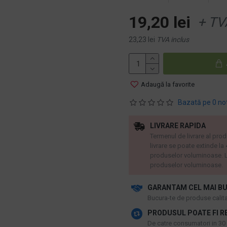
19,20 lei
+ TV
23,23 lei
TVA inclus
Adaugă la favorite
Bazată pe 0 no
LIVRARE RAPIDA
Termenul de livrare al prod
livrare se poate extinde la
produselor voluminoase. L
produselor voluminoase.
GARANTAM CEL MAI BU
​Bucura-te de produse calitat
PRODUSUL POATE FI R
De catre consumatori in 30 d