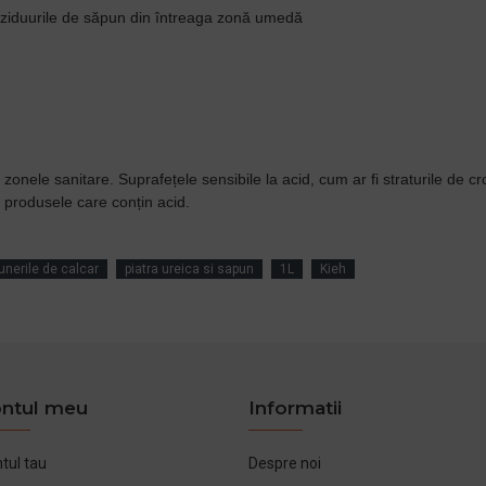
reziduurile de săpun din întreaga zonă umedă
in zonele sanitare. Suprafețele sensibile la acid, cum ar fi straturile de 
 de produsele care conțin acid.
unerile de calcar
piatra ureica si sapun
1L
Kieh
ntul meu
Informatii
tul tau
Despre noi