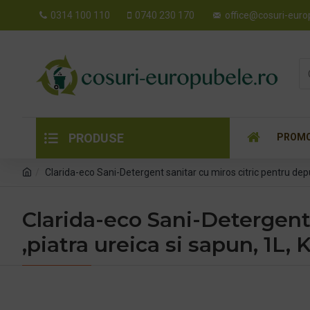
0314 100 110
0740 230 170
office@cosuri-euro
PRODUSE
PROMO
Clarida-eco Sani-Detergent sanitar cu miros citric pentru depun
Clarida-eco Sani-Detergent 
,piatra ureica si sapun, 1L, 