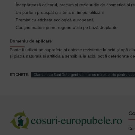
Îndepărtează calcarul, precum și reziduurile de cosmetice și 
Un parfum proaspăt și intens în timpul utilizării
Premiat cu eticheta ecologică europeană
Conține materii prime regenerabile pe bază de plante
Domeniu de aplicare
Poate fi utilizat pe suprafețe și obiecte rezistente la acid și apă d
și piatră naturală și artificială sensibilă la acid, pot fi deteriorate
ETICHETE:
Clarida-eco Sani-Detergent sanitar cu miros citric pentru dep
Co
Con