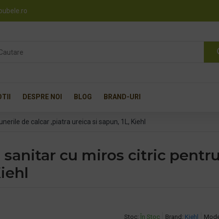
pubele.ro
TII
DESPRE NOI
BLOG
BRAND-URI
erile de calcar ,piatra ureica si sapun, 1L, Kiehl
sanitar cu miros citric pentr
Kiehl
Stoc:
În Stoc
Brand:
Kiehl
Mode