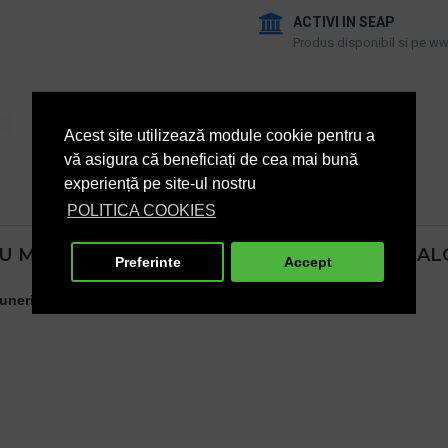
ACTIVI IN SEAP
Produs disponibil si pe www
Acest site utilizează module cookie pentru a
vă asigura că beneficiați de cea mai bună
experiență pe site-ul nostru
POLITICA COOKIES
U MIROS CITRIC PENTRU DEPUNERILE DE CALCA
Preferinte
Accept
unerile de calcar ,piatra ureica si sapun, 1L, Kieh