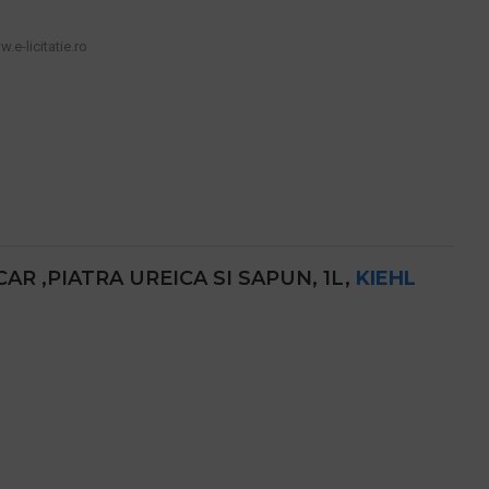
.e-licitatie.ro
R ,PIATRA UREICA SI SAPUN, 1L,
KIEHL