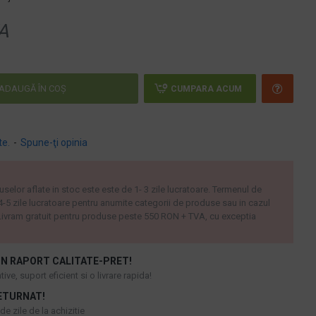
A
ADAUGĂ ÎN COŞ
CUMPARA ACUM
te.
-
Spune-ţi opinia
uselor aflate in stoc este este de 1- 3 zile lucratoare. Termenul de
 4-5 zile lucratoare pentru anumite categorii de produse sau in cazul
ivram gratuit pentru produse peste 550 RON + TVA, cu exceptia
N RAPORT CALITATE-PRET!
ive, suport eficient si o livrare rapida!
ETURNAT!
e zile de la achizitie