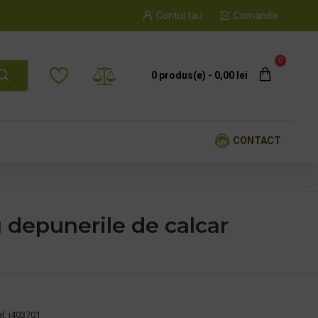
Contul tau
Comanda
0
0 produs(e) - 0,00 lei
CONTACT
u depunerile de calcar
l:
j403701