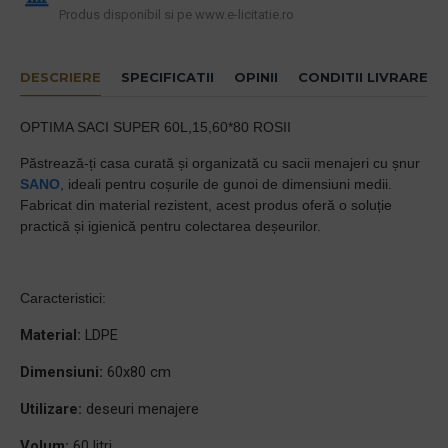
Produs disponibil si pe www.e-licitatie.ro
DESCRIERE
SPECIFICATII
OPINII
CONDITII LIVRARE
OPTIMA SACI SUPER 60L,15,60*80 ROSII
Păstrează-ți casa curată și organizată cu sacii menajeri cu șnur
SANO
, ideali pentru coșurile de gunoi de dimensiuni medii.
Fabricat din material rezistent, acest produs oferă o soluție
practică și igienică pentru colectarea deșeurilor.
Caracteristici:
Material:
LDPE
Dimensiuni:
60x80 cm
Utilizare:
deseuri menajere
Volum:
60 litri