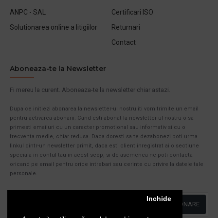
ANPC - SAL
Certificari ISO
Solutionarea online a litigiilor
Returnari
Contact
Aboneaza-te la Newsletter
Fi mereu la curent. Aboneaza-te la newsletter chiar astazi.
Dupa ce initiezi abonarea la newsletter-ul nostru iti vom trimite un email
pentru activarea abonarii. Cand esti abonat la newsletter-ul nostru o sa
primesti emailuri cu un caracter promotional sau informativ si cu o
frecventa medie, chiar redusa. Daca doresti sa te dezabonezi poti urma
linkul dintr-un newsletter primit, daca esti client inregistrat ai o sectiune
speciala in contul tau in acest scop, si de asemenea ne poti contacta
oricand pe email pentru orice intrebari sau cerinte cu privire la datele tale
personale.
Inchide
ABONARE