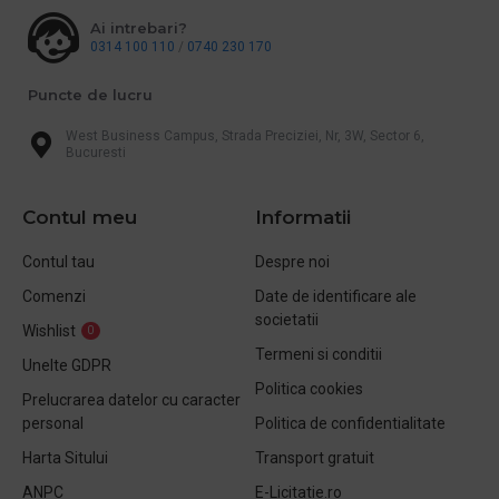
Ai intrebari?
0314 100 110
/
0740 230 170
Puncte de lucru
West Business Campus, Strada Preciziei, Nr, 3W, Sector 6,
Bucuresti
Contul meu
Informatii
Contul tau
Despre noi
Comenzi
Date de identificare ale
societatii
Wishlist
0
Termeni si conditii
Unelte GDPR
Politica cookies
Prelucrarea datelor cu caracter
personal
Politica de confidentialitate
Harta Sitului
Transport gratuit
ANPC
E-Licitatie.ro