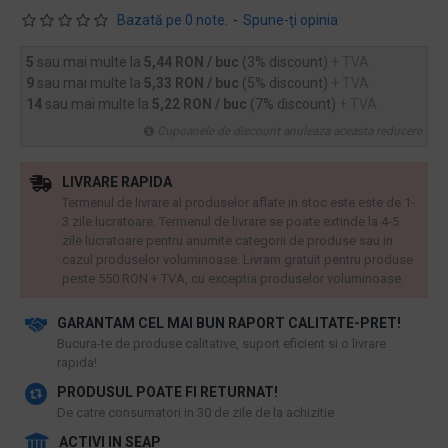
Bazată pe 0 note.
-
Spune-ţi opinia
5
sau mai multe la
5,44 RON / buc
(3% discount)
+ TVA
9
sau mai multe la
5,33 RON / buc
(5% discount)
+ TVA
14
sau mai multe la
5,22 RON / buc
(7% discount)
+ TVA
Cupoanele de discount anuleaza aceasta reducere
LIVRARE RAPIDA
Termenul de livrare al produselor aflate in stoc este este de 1-
3 zile lucratoare. Termenul de livrare se poate extinde la 4-5
zile lucratoare pentru anumite categorii de produse sau in
cazul produselor voluminoase. Livram gratuit pentru produse
peste 550 RON + TVA, cu exceptia produselor voluminoase.
GARANTAM CEL MAI BUN RAPORT CALITATE-PRET!
​Bucura-te de produse calitative, suport eficient si o livrare
rapida!
PRODUSUL POATE FI RETURNAT!
De catre consumatori in 30 de zile de la achizitie
ACTIVI IN SEAP